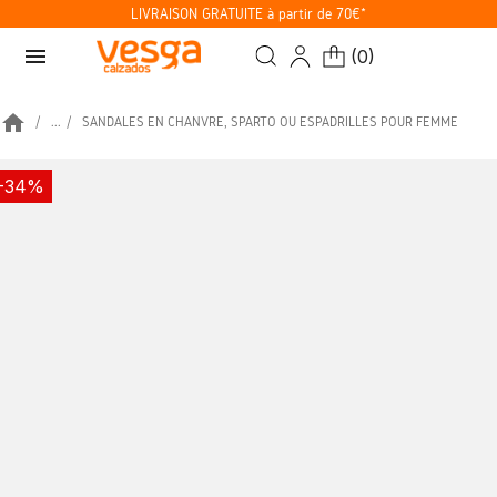
LIVRAISON GRATUITE à partir de 70€*
menu
(
0
)
home
...
SANDALES EN CHANVRE, SPARTO OU ESPADRILLES POUR FEMME
-34%