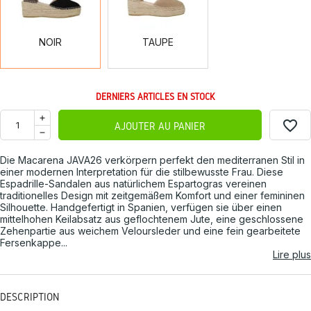
NOIR
TAUPE
DERNIERS ARTICLES EN STOCK
favorite_border
AJOUTER AU PANIER
Die Macarena JAVA26 verkörpern perfekt den mediterranen Stil in
einer modernen Interpretation für die stilbewusste Frau. Diese
Espadrille-Sandalen aus natürlichem Espartogras vereinen
traditionelles Design mit zeitgemäßem Komfort und einer femininen
Silhouette. Handgefertigt in Spanien, verfügen sie über einen
mittelhohen Keilabsatz aus geflochtenem Jute, eine geschlossene
Zehenpartie aus weichem Veloursleder und eine fein gearbeitete
Fersenkappe...
Lire plus
DESCRIPTION