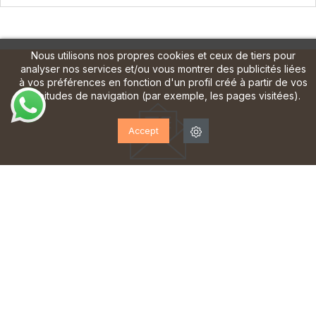
Nous utilisons nos propres cookies et ceux de tiers pour
analyser nos services et/ou vous montrer des publicités liées
à vos préférences en fonction d'un profil créé à partir de vos
habitudes de navigation (par exemple, les pages visitées).
Accept
ABONNEZ-VOUS À NOTRE
LETTRE D'INFORMATION!
Inscrivez-vous pour recevoir des mises à jour, accéder
à des offres exclusives et bien plus encore.