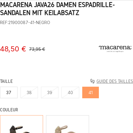
MACARENA JAVA26 DAMEN ESPADRILLE-
1
2
3
4
5
6
7
8
9
10
SANDALEN MIT KEILABSATZ
REF:21900087-41-NEGRO
48,50 €
73,95 €
TAILLE
GUIDE DES TAILLES
37
38
39
40
41
COULEUR
NOIR
TAUPE