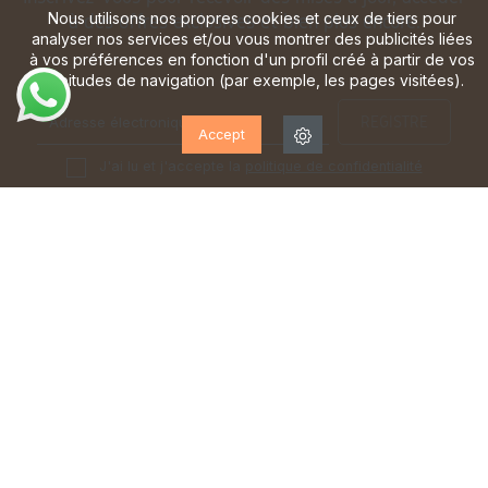
Nous utilisons nos propres cookies et ceux de tiers pour
à des offres exclusives et bien plus encore.
analyser nos services et/ou vous montrer des publicités liées
à vos préférences en fonction d'un profil créé à partir de vos
habitudes de navigation (par exemple, les pages visitées).
Accept
J'ai lu et j'accepte la
politique de confidentialité
ÉQUIPE D'EXPERTS
LIVRAISON GRATUITE*
à votre service du lundi au
à partir de 70 €
samedi