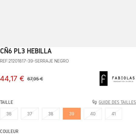
CÑ6 PL3 HEBILLA
1
2
3
4
5
6
7
8
9
10
REF:21201817-39-SERRAJE NEGRO
44,17 €
67,95 €
TAILLE
GUIDE DES TAILLES
36
37
38
39
40
41
COULEUR