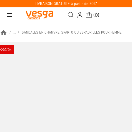
LIVRAISON GRATUITE à partir de 70€*
menu
(
0
)
home
...
SANDALES EN CHANVRE, SPARTO OU ESPADRILLES POUR FEMME
-34%