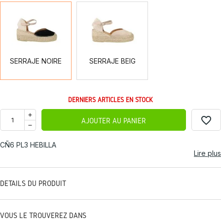
SERRAJE
SERRAJE
NOIRE
BEIG
SERRAJE NOIRE
SERRAJE BEIG
DERNIERS ARTICLES EN STOCK
favorite_border
AJOUTER AU PANIER
CÑ6 PL3 HEBILLA
Lire plus
DÉTAILS DU PRODUIT
VOUS LE TROUVEREZ DANS