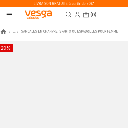
LIVRAISON GRATUITE à partir de 70€*
menu
(
0
)
home
...
SANDALES EN CHANVRE, SPARTO OU ESPADRILLES POUR FEMME
-29%