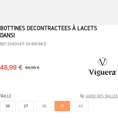
BOTTINES DÉCONTRACTÉES À LACETS
1
2
3
4
5
6
7
8
9
10
DANSI
REF:20400411-39-BRONCE
48,99 €
69,90 €
TAILLE
GUIDE DES TAILLES
36
37
38
39
40