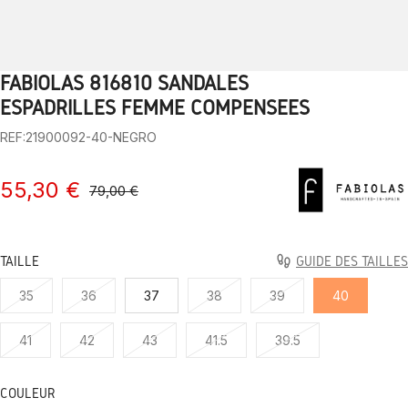
FABIOLAS 816810 SANDALES
1
2
3
4
5
6
7
8
9
10
ESPADRILLES FEMME COMPENSÉES
REF:21900092-40-NEGRO
55,30 €
79,00 €
TAILLE
GUIDE DES TAILLES
35
36
37
38
39
40
41
42
43
41.5
39.5
COULEUR