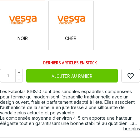
NOIR
CHÉRI
NOIR
CHÉRI
DERNIERS ARTICLES EN STOCK
favorite_border
AJOUTER AU PANIER
Les Fabiolas 816810 sont des sandales espadrilles compensées
pour femme qui modernisent l’espadrille traditionnelle avec un
design ouvert, frais et parfaitement adapté à l’été. Elles associent
l’authenticité de la semelle en jute tressé à une silhouette de
sandale plus actuelle et polyvalente.
La compensée moyenne d’environ 4–5 cm apporte une hauteur
élégante tout en garantissant une bonne stabilité au quotidien. La...
Lire plus