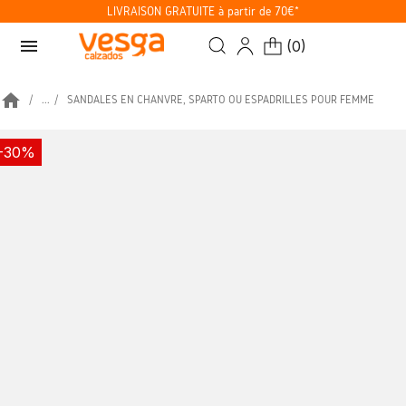
LIVRAISON GRATUITE à partir de 70€*
menu
(
0
)
home
...
SANDALES EN CHANVRE, SPARTO OU ESPADRILLES POUR FEMME
-30%