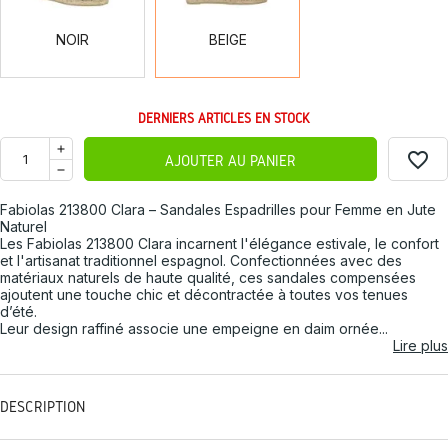
NOIR
BEIGE
DERNIERS ARTICLES EN STOCK
favorite_border
AJOUTER AU PANIER
Fabiolas 213800 Clara – Sandales Espadrilles pour Femme en Jute
Naturel
Les Fabiolas 213800 Clara incarnent l'élégance estivale, le confort
et l'artisanat traditionnel espagnol. Confectionnées avec des
matériaux naturels de haute qualité, ces sandales compensées
ajoutent une touche chic et décontractée à toutes vos tenues
d’été.
Leur design raffiné associe une empeigne en daim ornée...
Lire plus
DESCRIPTION