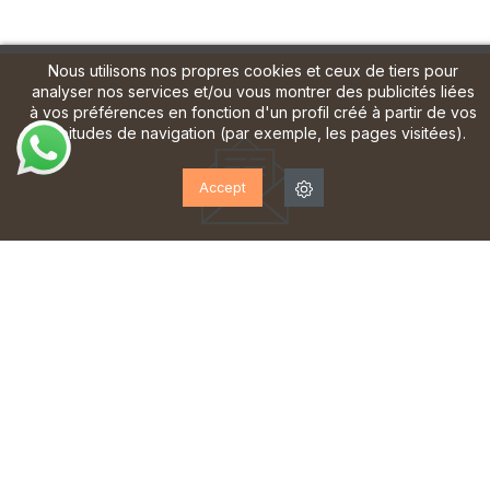
Nous utilisons nos propres cookies et ceux de tiers pour
analyser nos services et/ou vous montrer des publicités liées
à vos préférences en fonction d'un profil créé à partir de vos
habitudes de navigation (par exemple, les pages visitées).
Accept
ABONNEZ-VOUS À NOTRE
LETTRE D'INFORMATION!
Inscrivez-vous pour recevoir des mises à jour, accéder
à des offres exclusives et bien plus encore.