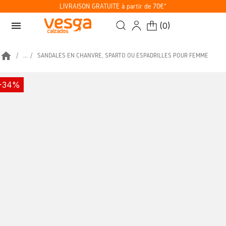
LIVRAISON GRATUITE à partir de 70€*
menu
(
0
)
home
...
SANDALES EN CHANVRE, SPARTO OU ESPADRILLES POUR FEMME
-34%