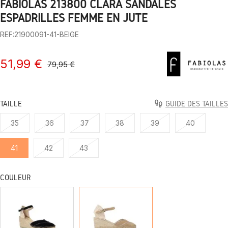
FABIOLAS 213800 CLARA SANDALES
1
2
3
4
5
6
7
8
9
10
ESPADRILLES FEMME EN JUTE
REF:21900091-41-BEIGE
51,99 €
79,95 €
TAILLE
GUIDE DES TAILLES
35
36
37
38
39
40
41
42
43
COULEUR
NOIR
BEIGE