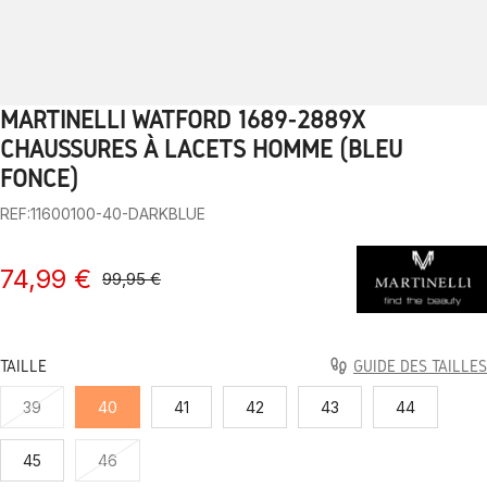
MARTINELLI WATFORD 1689-2889X
1
2
3
4
5
6
7
8
9
CHAUSSURES À LACETS HOMME (BLEU
FONCÉ)
REF:11600100-40-DARKBLUE
74,99 €
99,95 €
TAILLE
GUIDE DES TAILLES
39
40
41
42
43
44
45
46