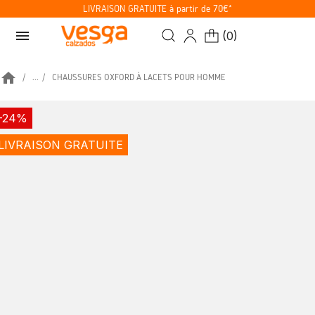
LIVRAISON GRATUITE à partir de 70€*
menu
(
0
)
home
...
CHAUSSURES OXFORD À LACETS POUR HOMME
-24%
LIVRAISON GRATUITE