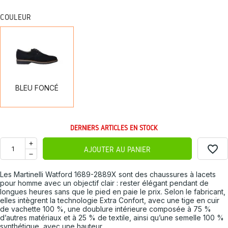
COULEUR
BLEU
FONCÉ
BLEU FONCÉ
DERNIERS ARTICLES EN STOCK
favorite_border
AJOUTER AU PANIER
Les Martinelli Watford 1689-2889X sont des chaussures à lacets
pour homme avec un objectif clair : rester élégant pendant de
longues heures sans que le pied en paie le prix. Selon le fabricant,
elles intègrent la technologie Extra Confort, avec une tige en cuir
de vachette 100 %, une doublure intérieure composée à 75 %
d’autres matériaux et à 25 % de textile, ainsi qu’une semelle 100 %
synthétique, avec une hauteur...