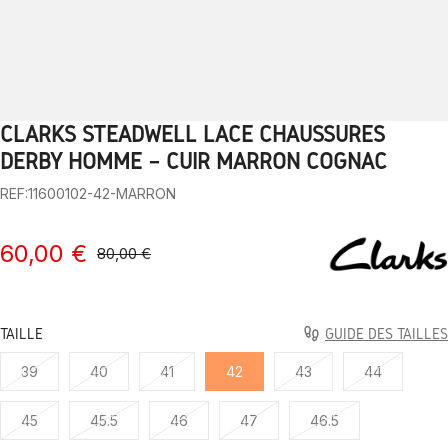
CLARKS STEADWELL LACE CHAUSSURES
1
2
3
4
5
6
7
8
9
10
DERBY HOMME – CUIR MARRON COGNAC
REF:11600102-42-MARRON
60,00 €
80,00 €
TAILLE
GUIDE DES TAILLES
39
40
41
42
43
44
45
45.5
46
47
46.5