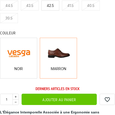
44.5
43.5
42.5
41.5
40.5
39.5
COULEUR
NOIR
MARRON
NOIR
MARRON
DERNIERS ARTICLES EN STOCK
favorite_border
AJOUTER AU PANIER
L'Élégance Intemporelle Associée à une Ergonomie sans