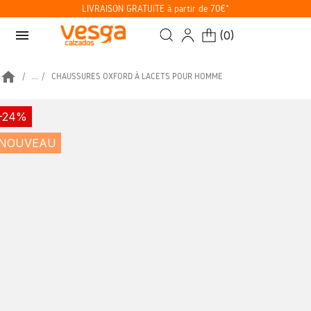
LIVRAISON GRATUITE à partir de 70€*
menu
(
0
)
home
...
CHAUSSURES OXFORD À LACETS POUR HOMME
-24%
NOUVEAU