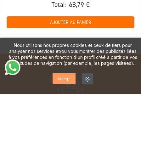
Total:
68,79 €
AJOUTER AU PANIER
Nous utilisons nos propres cookies et ceux de tiers pour
analyser nos services et/ou vous montrer des publicités liées
à vos préférences en fonction d'un profil créé à partir de vos
habitudes de navigation (par exemple, les pages visitées).
Accept
ABONNEZ-VOUS À NOTRE
LETTRE D'INFORMATION!
Inscrivez-vous pour recevoir des mises à jour, accéder