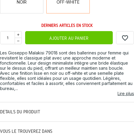
NOIR
OFF-WHITE
DERNIERS ARTICLES EN STOCK
favorite_border
AJOUTER AU PANIER
Les Gioseppo Malakisi 79018 sont des ballerines pour femme qui
revisitent le classique plat avec une approche moderne et
fonctionnelle. Leur design minimaliste intègre une bride élastique
sur le dessus du pied, offrant un meilleur maintien sans boucle.
Avec une finition lisse en noir ou off-white et une semelle plate
flexible, elles sont idéales pour un usage quotidien. Légères,
confortables et faciles à assortir, elles conviennent parfaitement au
bureau,...
Lire plus
DÉTAILS DU PRODUIT
VOUS LE TROUVEREZ DANS