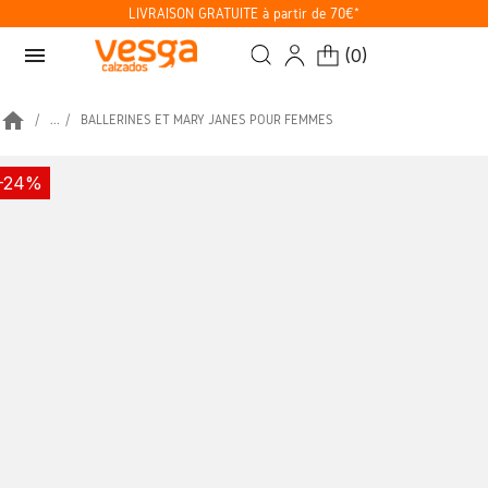
LIVRAISON GRATUITE à partir de 70€*
menu
(
0
)
home
...
BALLERINES ET MARY JANES POUR FEMMES
-24%