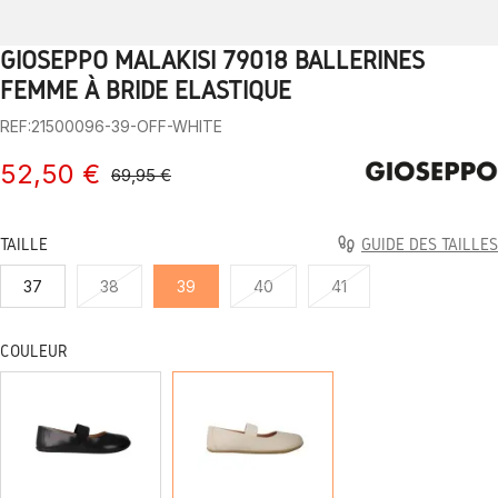
GIOSEPPO MALAKISI 79018 BALLERINES
1
2
3
4
5
6
7
8
9
10
FEMME À BRIDE ÉLASTIQUE
REF:21500096-39-OFF-WHITE
52,50 €
69,95 €
TAILLE
GUIDE DES TAILLES
37
38
39
40
41
COULEUR
NOIR
OFF-
WHITE