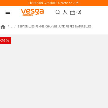
LIVRAISON GRATUITE à partir de 70€*
menu
(
0
)
home
...
ESPADRILLES FEMME CHANVRE JUTE FIBRES NATURELLES
-24%