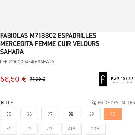
FABIOLAS M718802 ESPADRILLES
1
2
3
4
5
6
7
8
9
10
MERCEDITA FEMME CUIR VELOURS
SAHARA
REF:21900094-40-SAHARA
56,50 €
74,99 €
TAILLE
GUIDE DES TAILLES
35
36
37
38
39
40
41
42
43
41.5
39.5