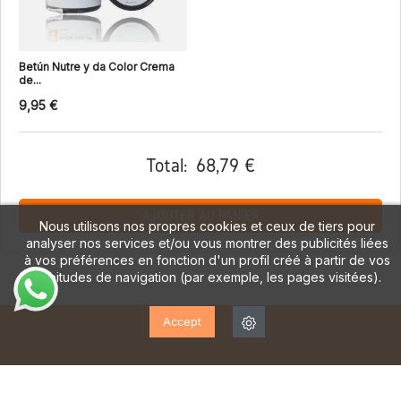
Betún Nutre y da Color Crema
de...
9,95 €
Total:
68,79 €
AJOUTER AU PANIER
Nous utilisons nos propres cookies et ceux de tiers pour
analyser nos services et/ou vous montrer des publicités liées
à vos préférences en fonction d'un profil créé à partir de vos
habitudes de navigation (par exemple, les pages visitées).
Accept