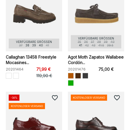
VERFÜGBARE GRÖSSEN
VERFÜGBARE GRÖSSEN
35
36
37
38
39
40
37
38
39
40
41
41
42
43
41.5
39.5
Callaghan 13458 Freestyle
Agot Moth Zapatos Wallabee
Mocasines...
Cordón...
20201464
71,99 €
20201476
75,00 €
119,90 €
favorite_border
favorite_border
-34%
KOSTENLOSER VERSAND
KOSTENLOSER VERSAND