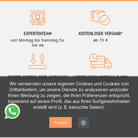
EXPERTENTEAM
KOSTENLOSER VERSAND*
von Montag bis Samstag für
ab 70 €
Sie da
ERSTER KOSTENLOSER UMTAUSCH
LIEFERUNGEN INNERHALB VON
24/48 STUNDEN
Wir verwenden unsere eigenen Cookies und Cookies von
nur Halbinsel
schnell und sicher
Drittanbietern, um unsere Dienste zu analysieren und/oder
Ihnen Werbung zu zeigen, die Ihren Präferenzen entspricht,
basierend auf einem Profil, das aus Ihren Surfgewohnheiten
erstellt wird (z. B. besuchte Seiten).
EUROPÄISCHE GARANTIE
Accept
bis zu zwei Jahre