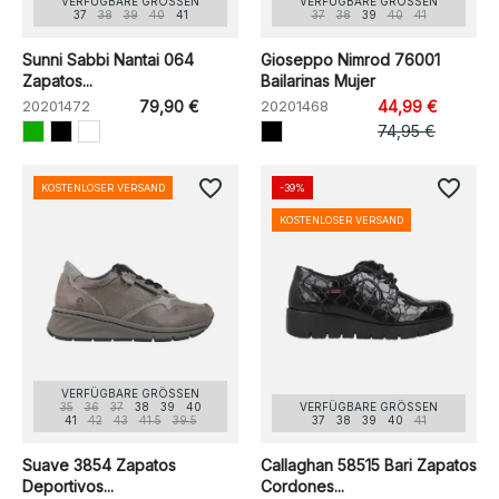
VERFÜGBARE GRÖSSEN
VERFÜGBARE GRÖSSEN
37
38
39
40
41
37
38
39
40
41
Sunni Sabbi Nantai 064
Gioseppo Nimrod 76001
Zapatos...
Bailarinas Mujer
20201472
79,90 €
20201468
44,99 €
74,95 €
favorite_border
favorite_border
KOSTENLOSER VERSAND
-39%
KOSTENLOSER VERSAND
VERFÜGBARE GRÖSSEN
35
36
37
38
39
40
VERFÜGBARE GRÖSSEN
41
42
43
41.5
39.5
37
38
39
40
41
Suave 3854 Zapatos
Callaghan 58515 Bari Zapatos
Deportivos...
Cordones...