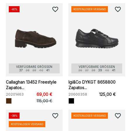
favorite_border
favorite_border
-40%
KOSTENLOSER VERSAND
VERFÜGBARE GRÖSSEN
VERFÜGBARE GRÖSSEN
37
38
39
40
41
36
37
38
39
40
41
Callaghan 13452 Freestyle
Igi&Co DYKGT 8658800
Zapatos...
Zapatos...
20201463
69,00 €
20600358
125,00 €
115,00 €
favorite_border
favorite_border
-39%
KOSTENLOSER VERSAND
KOSTENLOSER VERSAND