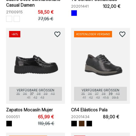
Casual Damen
20201441
102,00 €
21100915
58,50 €
77,95 €
favorite_border
favorite_border
-44%
KOSTENLOSER VERSAND
VERFÜGBARE GRÖSSEN
VERFÜGBARE GRÖSSEN
35
36
37
38
39
40
35
36
37
38
39
40
41
42
43
41
42
43
41.5
39.5
Zapatos Mocasín Mujer
Cñ4 Elásticos Pala
000051
65,99 €
20201434
89,00 €
119,95 €