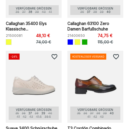
VERFÜGBARE GRÖSSEN
VERFÜGBARE GRÖSSEN
36
37
38
39
40
41
36
37
38
39
40
Callaghan 35400 Elys
Callaghan 63100 Zero
Klassische...
Damen Barfußschuhe
21500081
48,10 €
21400650
74,75 €
74,00 €
115,00 €
favorite_border
favorite_border
-24%
KOSTENLOSER VERSAND
VERFÜGBARE GRÖSSEN
VERFÜGBARE GRÖSSEN
35
36
37
38
39
40
35
36
37
38
39
40
41
42
43
41.5
39.5
41
42
43
Suave 3400 Schnürschuhe
T3 Cordón Combinado