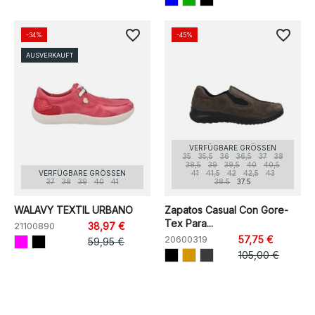
favorite_border
favorite_border
-34%
-45%
AUSVERKAUFT
VERFÜGBARE GRÖSSEN
35
35,5
36
36,5
37
38
38,5
39
39,5
40
40,5
VERFÜGBARE GRÖSSEN
41
41,5
42
42,5
43
37
38
39
40
41
38.5
37.5
WALAVY TEXTIL URBANO
Zapatos Casual Con Gore-
Tex Para...
21100890
38,97 €
20600319
57,75 €
59,95 €
105,00 €