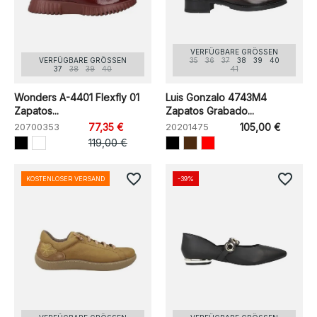
VERFÜGBARE GRÖSSEN
VERFÜGBARE GRÖSSEN
35
36
37
38
39
40
37
38
39
40
41
Wonders A-4401 Flexfly 01
Luis Gonzalo 4743M4
Zapatos...
Zapatos Grabado...
20700353
77,35 €
20201475
105,00 €
119,00 €
favorite_border
favorite_border
KOSTENLOSER VERSAND
-39%