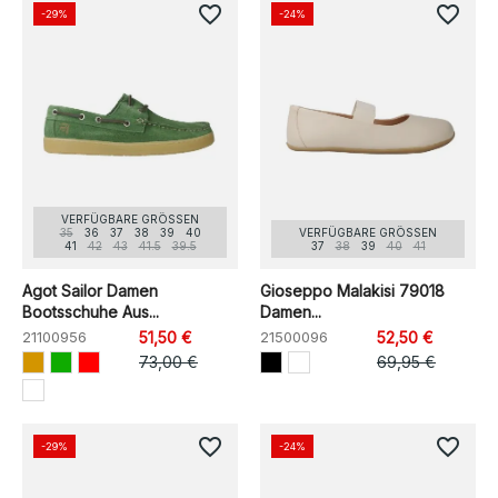
favorite_border
favorite_border
-29%
-24%
VERFÜGBARE GRÖSSEN
35
36
37
38
39
40
VERFÜGBARE GRÖSSEN
41
42
43
41.5
39.5
37
38
39
40
41
Agot Sailor Damen
Gioseppo Malakisi 79018
Bootsschuhe Aus...
Damen...
21100956
51,50 €
21500096
52,50 €
73,00 €
69,95 €
favorite_border
favorite_border
-29%
-24%