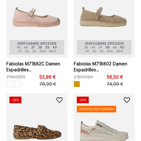
VERFÜGBARE GRÖSSEN
VERFÜGBARE GRÖSSEN
35
36
37
38
39
40
35
36
37
38
39
40
41
42
43
41.5
39.5
41
42
43
41.5
39.5
Fabiolas M71882C Damen
Fabiolas M718802 Damen
Espadrilles...
Espadrilles...
21900095
53,99 €
21900094
56,50 €
76,99 €
74,99 €
favorite_border
favorite_border
-29%
-24%
KOSTENLOSER VERSAND