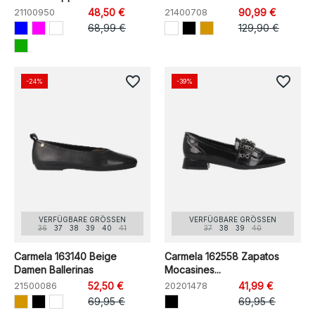
21100950
48,50 €
21400708
90,99 €
68,99 €
129,90 €
favorite_border
favorite_border
-24%
-39%
VERFÜGBARE GRÖSSEN
VERFÜGBARE GRÖSSEN
36
37
38
39
40
41
37
38
39
40
Carmela 163140 Beige
Carmela 162558 Zapatos
Damen Ballerinas
Mocasines...
21500086
52,50 €
20201478
41,99 €
69,95 €
69,95 €