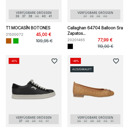
VERFÜGBARE GRÖSSEN
VERFÜGBARE GRÖSSEN
36
37
38
39
40
41
37
38
39
40
T1 MOCASÍN BOTONES
Callaghan 64704 Balloon Sra
Zapatos...
21500072
45,00 €
20201465
77,99 €
109,95 €
119,90 €
favorite_border
favorite_border
-40%
-49%
AUSVERKAUFT
VERFÜGBARE GRÖSSEN
VERFÜGBARE GRÖSSEN
37
38
39
40
41
36
37
38
39
40
41