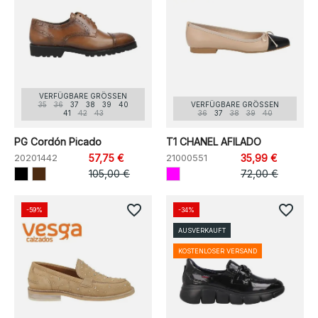
VERFÜGBARE GRÖSSEN
35
36
37
38
39
40
VERFÜGBARE GRÖSSEN
41
42
43
36
37
38
39
40
PG Cordón Picado
T1 CHANEL AFILADO
20201442
57,75 €
21000551
35,99 €
105,00 €
72,00 €
favorite_border
favorite_border
-59%
-34%
AUSVERKAUFT
KOSTENLOSER VERSAND