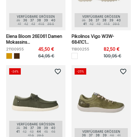
VERFÜGBARE GRÖSSEN
VERFÜGBARE GRÖSSEN
35
36
37
38
39
40
35
36
37
38
39
40
41
42
43
41.5
39.5
41
42
43
41.5
39.5
Elena Bloom 26E061 Damen
Pikolinos Vigo W3W-
Mokassins...
6841C1...
21100955
45,50 €
11800255
82,50 €
64,95 €
109,95 €
favorite_border
favorite_border
-24%
-25%
VERFÜGBARE GRÖSSEN
35
36
37
38
39
40
41
42
43
44
45
46
VERFÜGBARE GRÖSSEN
41.5
39.5
36
37
38
39
40
41