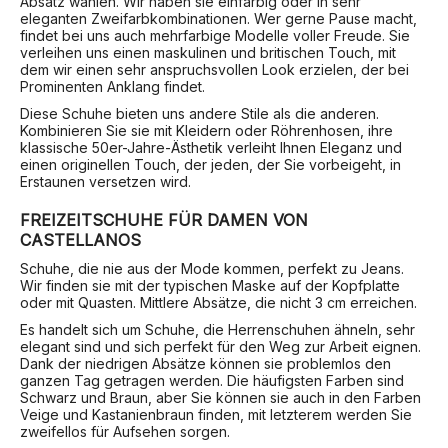
Absatz wählen. Wir haben sie einfarbig oder in sehr
eleganten Zweifarbkombinationen. Wer gerne Pause macht,
findet bei uns auch mehrfarbige Modelle voller Freude. Sie
verleihen uns einen maskulinen und britischen Touch, mit
dem wir einen sehr anspruchsvollen Look erzielen, der bei
Prominenten Anklang findet.
Diese Schuhe bieten uns andere Stile als die anderen.
Kombinieren Sie sie mit Kleidern oder Röhrenhosen, ihre
klassische 50er-Jahre-Ästhetik verleiht Ihnen Eleganz und
einen originellen Touch, der jeden, der Sie vorbeigeht, in
Erstaunen versetzen wird.
FREIZEITSCHUHE FÜR DAMEN VON
CASTELLANOS
Schuhe, die nie aus der Mode kommen, perfekt zu Jeans.
Wir finden sie mit der typischen Maske auf der Kopfplatte
oder mit Quasten. Mittlere Absätze, die nicht 3 cm erreichen.
Es handelt sich um Schuhe, die Herrenschuhen ähneln, sehr
elegant sind und sich perfekt für den Weg zur Arbeit eignen.
Dank der niedrigen Absätze können sie problemlos den
ganzen Tag getragen werden. Die häufigsten Farben sind
Schwarz und Braun, aber Sie können sie auch in den Farben
Veige und Kastanienbraun finden, mit letzterem werden Sie
zweifellos für Aufsehen sorgen.