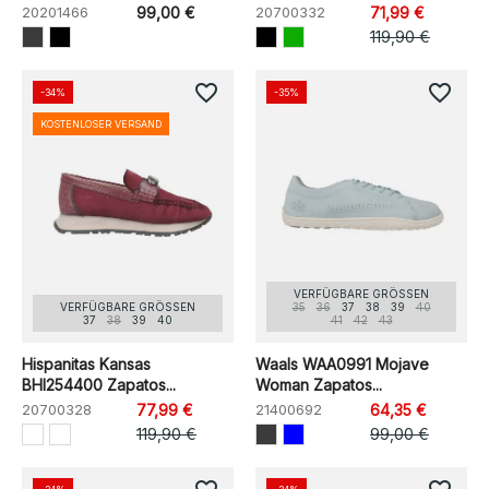
20201466
99,00 €
20700332
71,99 €
119,90 €
favorite_border
favorite_border
-34%
-35%
KOSTENLOSER VERSAND
VERFÜGBARE GRÖSSEN
VERFÜGBARE GRÖSSEN
35
36
37
38
39
40
37
38
39
40
41
42
43
Hispanitas Kansas
Waals WAA0991 Mojave
BHI254400 Zapatos...
Woman Zapatos...
20700328
77,99 €
21400692
64,35 €
119,90 €
99,00 €