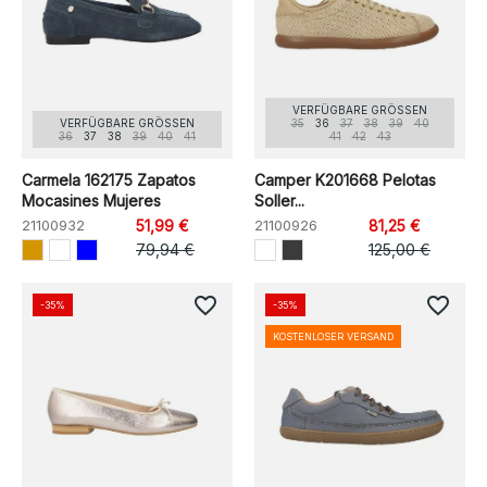
VERFÜGBARE GRÖSSEN
VERFÜGBARE GRÖSSEN
35
36
37
38
39
40
36
37
38
39
40
41
41
42
43
Carmela 162175 Zapatos
Camper K201668 Pelotas
Mocasines Mujeres
Soller...
21100932
51,99 €
21100926
81,25 €
79,94 €
125,00 €
favorite_border
favorite_border
-35%
-35%
KOSTENLOSER VERSAND