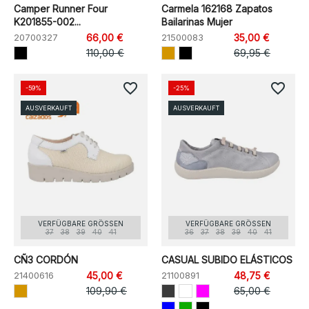
Camper Runner Four
Carmela 162168 Zapatos
K201855-002...
Bailarinas Mujer
20700327
66,00 €
21500083
35,00 €
110,00 €
69,95 €
favorite_border
favorite_border
-59%
-25%
AUSVERKAUFT
AUSVERKAUFT
VERFÜGBARE GRÖSSEN
VERFÜGBARE GRÖSSEN
37
38
39
40
41
36
37
38
39
40
41
CÑ3 CORDÓN
CASUAL SUBIDO ELÁSTICOS
21400616
45,00 €
21100891
48,75 €
109,90 €
65,00 €