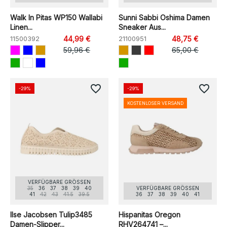
Walk In Pitas WP150 Wallabi
Sunni Sabbi Oshima Damen
Linen...
Sneaker Aus...
11500392
44,99 €
21100951
48,75 €
59,96 €
65,00 €
favorite_border
favorite_border
-29%
-29%
KOSTENLOSER VERSAND
VERFÜGBARE GRÖSSEN
35
36
37
38
39
40
VERFÜGBARE GRÖSSEN
41
42
43
41.5
39.5
36
37
38
39
40
41
Ilse Jacobsen Tulip3485
Hispanitas Oregon
Damen-Slipper...
RHV264741 –...