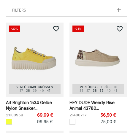
FILTERS
favorite_border
favorite_border
-29%
-24%
VERFÜGBARE GRÖSSEN
VERFÜGBARE GRÖSSEN
37
38
39
40
41
36
37
38
39
40
41
Art Brighton 1534 Gelbe
HEY DUDE Wendy Rise
Nylon Sneaker...
Animal 43780...
21100958
69,99 €
21400717
56,50 €
99,95 €
75,00 €