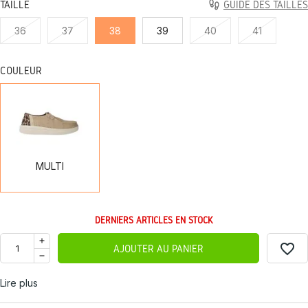
TAILLE
GUIDE DES TAILLES
36
37
38
39
40
41
COULEUR
MULTI
MULTI
DERNIERS ARTICLES EN STOCK
favorite_border
AJOUTER AU PANIER
Lire plus