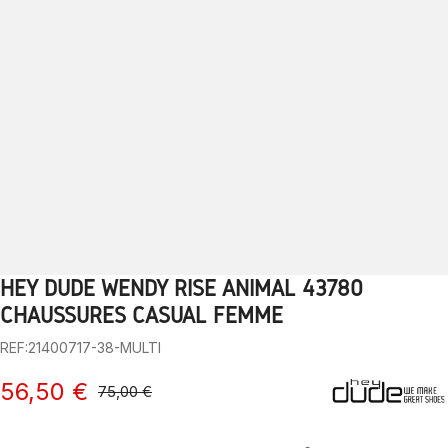
HEY DUDE WENDY RISE ANIMAL 43780
1
2
3
4
5
6
7
8
9
10
CHAUSSURES CASUAL FEMME
REF:21400717-38-MULTI
56,50 €
75,00 €