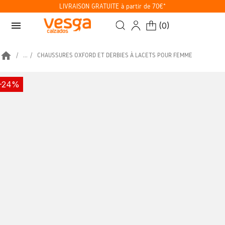
LIVRAISON GRATUITE à partir de 70€*
menu
(
0
)
home
...
CHAUSSURES OXFORD ET DERBIES À LACETS POUR FEMME
-24%