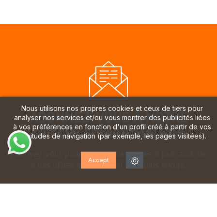
Nous utilisons nos propres cookies et ceux de tiers pour
ABONNEZ-VOUS À NOTRE
analyser nos services et/ou vous montrer des publicités liées
à vos préférences en fonction d'un profil créé à partir de vos
LETTRE D'INFORMATION!
habitudes de navigation (par exemple, les pages visitées).
Inscrivez-vous pour recevoir des mises à jour, accéder
Accept
à des offres exclusives et bien plus encore.