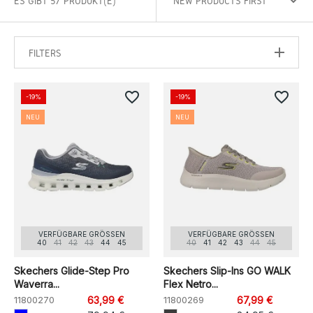
ES GIBT 57 PRODUKT(E)
FILTERS
favorite_border
favorite_border
-19%
-19%
NEU
NEU
VERFÜGBARE GRÖSSEN
VERFÜGBARE GRÖSSEN
40
41
42
43
44
45
40
41
42
43
44
45
Skechers Glide-Step Pro
Skechers Slip-Ins GO WALK
Waverra...
Flex Netro...
11800270
63,99 €
11800269
67,99 €