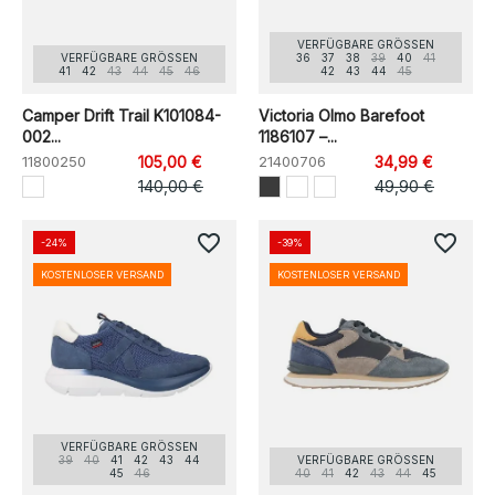
VERFÜGBARE GRÖSSEN
VERFÜGBARE GRÖSSEN
36
37
38
39
40
41
41
42
43
44
45
46
42
43
44
45
Camper Drift Trail K101084-
Victoria Olmo Barefoot
002...
1186107 –...
11800250
105,00 €
21400706
34,99 €
140,00 €
49,90 €
favorite_border
favorite_border
-24%
-39%
KOSTENLOSER VERSAND
KOSTENLOSER VERSAND
VERFÜGBARE GRÖSSEN
39
40
41
42
43
44
VERFÜGBARE GRÖSSEN
45
46
40
41
42
43
44
45