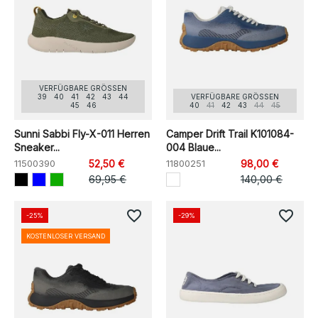
VERFÜGBARE GRÖSSEN
39
40
41
42
43
44
VERFÜGBARE GRÖSSEN
45
46
40
41
42
43
44
45
Sunni Sabbi Fly-X-011 Herren
Camper Drift Trail K101084-
Sneaker...
004 Blaue...
11500390
52,50 €
11800251
98,00 €
69,95 €
140,00 €
favorite_border
favorite_border
-25%
-29%
KOSTENLOSER VERSAND