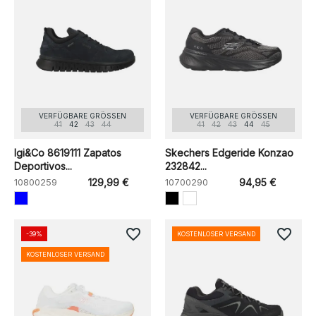
VERFÜGBARE GRÖSSEN
VERFÜGBARE GRÖSSEN
41
42
43
44
41
42
43
44
45
Igi&Co 8619111 Zapatos
Skechers Edgeride Konzao
Deportivos...
232842...
10800259
129,99 €
10700290
94,95 €
favorite_border
favorite_border
-39%
KOSTENLOSER VERSAND
KOSTENLOSER VERSAND