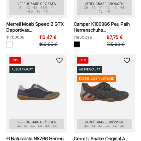
VERFÜGBARE GRÖSSEN
VERFÜGBARE GRÖSSEN
41
42
43
43,5
44
39
40
41
42
43
44
44,5
45
46
45
46
Merrell Moab Speed 2 GTX
Camper K100886 Peu Path
Deportivas...
Herrenschuhe...
11700006
110,47 €
11800239
87,75 €
169,95 €
135,00 €
favorite_border
favorite_border
-34%
-34%
AUSVERKAUFT
AUSVERKAUFT
KOSTENLOSER VERSAND
VERFÜGBARE GRÖSSEN
VERFÜGBARE GRÖSSEN
37
41
42
43
44
45
40
41
42
43
44
45
El Naturalista N5766 Herren
Geox U Snake Original A