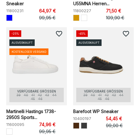
Sneaker
U55MNA Herren...
11800231
64,97 €
11800227
71,50 €
99,95 €
109,90 €
favorite_border
favorite_border
-25%
-45%
AUSVERKAUFT
AUSVERKAUFT
KOSTENLOSER VERSAND
VERFÜGBARE GRÖSSEN
VERFÜGBARE GRÖSSEN
39
40
41
42
43
44
39
40
41
42
43
44
45
46
45
46
Martinelli Hastings 1738-
Barefoot WP Sneaker
2950S Sports...
10400197
54,45 €
11600095
74,96 €
99,00 €
99,95 €