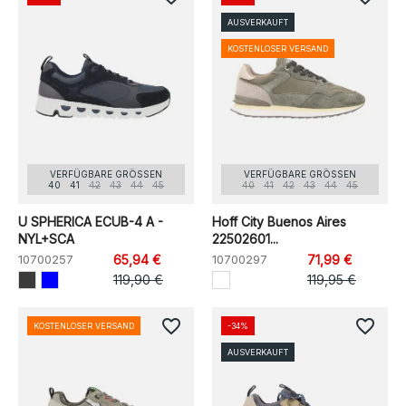
AUSVERKAUFT
KOSTENLOSER VERSAND
VERFÜGBARE GRÖSSEN
VERFÜGBARE GRÖSSEN
40
41
42
43
44
45
40
41
42
43
44
45
U SPHERICA ECUB-4 A -
Hoff City Buenos Aires
NYL+SCA
22502601...
10700257
65,94 €
10700297
71,99 €
119,90 €
119,95 €
favorite_border
favorite_border
KOSTENLOSER VERSAND
-34%
AUSVERKAUFT