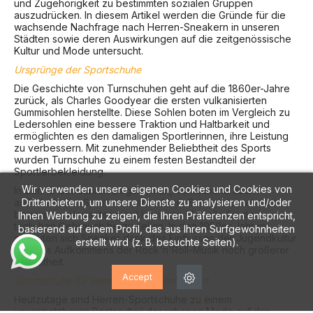
und Zugehörigkeit zu bestimmten sozialen Gruppen
auszudrücken. In diesem Artikel werden die Gründe für die
wachsende Nachfrage nach Herren-Sneakern in unseren
Städten sowie deren Auswirkungen auf die zeitgenössische
Kultur und Mode untersucht.
Ursprünge der Sportschuhe
Die Geschichte von Turnschuhen geht auf die 1860er-Jahre
zurück, als Charles Goodyear die ersten vulkanisierten
Gummisohlen herstellte. Diese Sohlen boten im Vergleich zu
Ledersohlen eine bessere Traktion und Haltbarkeit und
ermöglichten es den damaligen Sportlerinnen, ihre Leistung
zu verbessern. Mit zunehmender Beliebtheit des Sports
wurden Turnschuhe zu einem festen Bestandteil der
Sportlerbekleidung.
Wir verwenden unsere eigenen Cookies und Cookies von
In den 1910er Jahren begann man, Turnschuhe auch
Drittanbietern, um unsere Dienste zu analysieren und/oder
außerhalb des Sports zu vermarkten. Schuhunternehmen
begannen, elegantere und lässigere Modelle für den
Ihnen Werbung zu zeigen, die Ihren Präferenzen entspricht,
täglichen Gebrauch herzustellen. In den 1950er Jahren
basierend auf einem Profil, das aus Ihren Surfgewohnheiten
erfreuten sich Sneaker dank des Einflusses der Jugendkultur
erstellt wird (z. B. besuchte Seiten).
und des Aufkommens der Rock'n'Roll-Musik noch größerer
Beliebtheit.
Accept
Sportschuhe für Herren im 21. Jahrhundert
Heutzutage sind Herren-Sportschuhe zu einem
unverzichtbaren Bestandteil der urbanen Mode auf der