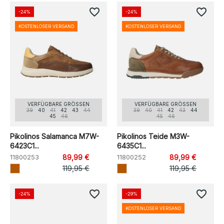
favorite_border
favorite_border
-24%
-24%
KOSTENLOSER VERSAND
KOSTENLOSER VERSAND
VERFÜGBARE GRÖSSEN
VERFÜGBARE GRÖSSEN
39
40
41
42
43
44
39
40
41
42
43
44
45
46
45
46
Pikolinos Salamanca M7W-
Pikolinos Teide M3W-
6423C1...
6435C1...
11800253
89,99 €
11800252
89,99 €
119,95 €
119,95 €
favorite_border
favorite_border
-24%
-29%
KOSTENLOSER VERSAND