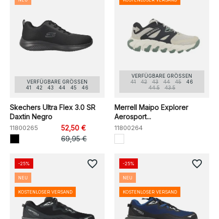
VERFÜGBARE GRÖSSEN
VERFÜGBARE GRÖSSEN
41
42
43
44
45
46
41
42
43
44
45
46
44.5
43.5
Skechers Ultra Flex 3.0 SR
Merrell Maipo Explorer
Daxtin Negro
Aerosport...
11800265
52,50 €
11800264
69,95 €
favorite_border
favorite_border
-25%
-25%
NEU
NEU
KOSTENLOSER VERSAND
KOSTENLOSER VERSAND