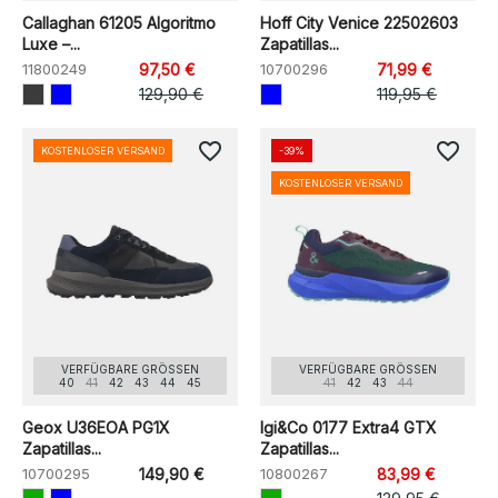
Callaghan 61205 Algoritmo
Hoff City Venice 22502603
Luxe –...
Zapatillas...
11800249
97,50 €
10700296
71,99 €
129,90 €
119,95 €
favorite_border
favorite_border
KOSTENLOSER VERSAND
-39%
KOSTENLOSER VERSAND
VERFÜGBARE GRÖSSEN
VERFÜGBARE GRÖSSEN
40
41
42
43
44
45
41
42
43
44
Geox U36EOA PG1X
Igi&Co 0177 Extra4 GTX
Zapatillas...
Zapatillas...
10700295
149,90 €
10800267
83,99 €