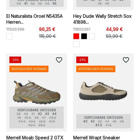
40
41
42
43
44
45
45
46
El Naturalista Oroel N5435A
Hey Dude Wally Stretch Sox
Herren...
41898...
11500399
86,25 €
11800261
44,99 €
115,00 €
59,99 €
favorite_border
favorite_border
-25%
-25%
KOSTENLOSER VERSAND
KOSTENLOSER VERSAND
VERFÜGBARE GRÖSSEN
39
40
41
42
43
44
45
45.5
46
47
46.5
VERFÜGBARE GRÖSSEN
44.5
43.5
42.5
41.5
40
42
43
44
45
46
40.5
39.5
43.5
41.5
Merrell Moab Speed 2 GTX
Merrell Wrapt Sneaker