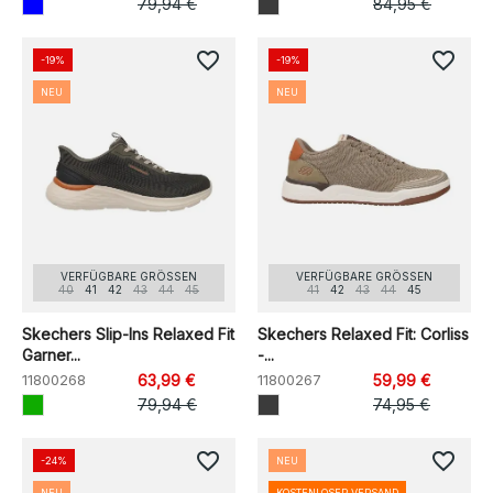
79,94 €
84,95 €
favorite_border
favorite_border
-19%
-19%
NEU
NEU
VERFÜGBARE GRÖSSEN
VERFÜGBARE GRÖSSEN
40
41
42
43
44
45
41
42
43
44
45
Skechers Slip-Ins Relaxed Fit
Skechers Relaxed Fit: Corliss
Garner...
-...
11800268
63,99 €
11800267
59,99 €
79,94 €
74,95 €
favorite_border
favorite_border
-24%
NEU
NEU
KOSTENLOSER VERSAND