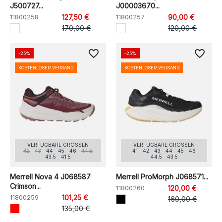
J500727...
J00003670...
11800258
127,50 €
11800257
90,00 €
170,00 €
120,00 €
favorite_border
favorite_border
-25%
-25%
KOSTENLOSER VERSAND
KOSTENLOSER VERSAND
VERFÜGBARE GRÖSSEN
VERFÜGBARE GRÖSSEN
42
43
44
45
46
44.5
41
42
43
44
45
46
43.5
41.5
44.5
43.5
Merrell Nova 4 J068587
Merrell ProMorph J068571...
Crimson...
11800260
120,00 €
11800259
101,25 €
160,00 €
135,00 €