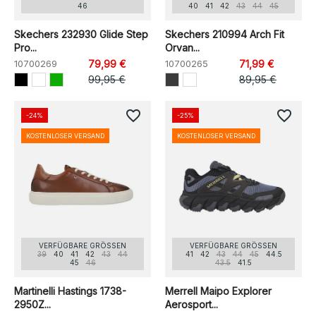
46
40
41
42
43
44
45
Skechers 232930 Glide Step
Skechers 210994 Arch Fit
Pro...
Orvan...
10700269
79,99 €
10700265
71,99 €
99,95 €
89,95 €
favorite_border
favorite_border
-24%
-25%
KOSTENLOSER VERSAND
KOSTENLOSER VERSAND
VERFÜGBARE GRÖSSEN
VERFÜGBARE GRÖSSEN
39
40
41
42
43
44
41
42
43
44
45
44.5
45
46
43.5
41.5
Martinelli Hastings 1738-
Merrell Maipo Explorer
2950Z...
Aerosport...