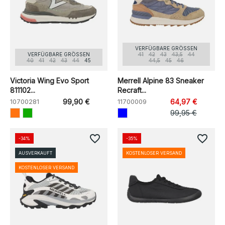
VERFÜGBARE GRÖSSEN
VERFÜGBARE GRÖSSEN
41
42
43
43,5
44
40
41
42
43
44
45
44,5
45
46
Victoria Wing Evo Sport
Merrell Alpine 83 Sneaker
811102...
Recraft...
10700281
99,90 €
11700009
64,97 €
99,95 €
favorite_border
favorite_border
-34%
-35%
AUSVERKAUFT
KOSTENLOSER VERSAND
KOSTENLOSER VERSAND