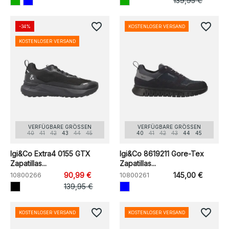
139,95 €
favorite_border
favorite_border
-34%
KOSTENLOSER VERSAND
KOSTENLOSER VERSAND
VERFÜGBARE GRÖSSEN
VERFÜGBARE GRÖSSEN
40
41
42
43
44
45
40
41
42
43
44
45
Igi&Co Extra4 0155 GTX
Igi&Co 8619211 Gore-Tex
Zapatillas...
Zapatillas...
10800266
90,99 €
10800261
145,00 €
139,95 €
favorite_border
favorite_border
KOSTENLOSER VERSAND
KOSTENLOSER VERSAND