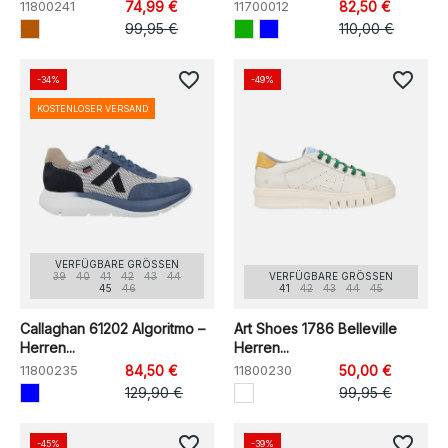
11800241
74,99 €
11700012
82,50 €
99,95 €
110,00 €
favorite_border
favorite_border
-34%
-49%
KOSTENLOSER VERSAND
VERFÜGBARE GRÖSSEN
39
40
41
42
43
44
VERFÜGBARE GRÖSSEN
45
46
41
42
43
44
45
Callaghan 61202 Algoritmo –
Art Shoes 1786 Belleville
Herren...
Herren...
11800235
84,50 €
11800230
50,00 €
129,90 €
99,95 €
favorite_border
favorite_border
-45%
-39%