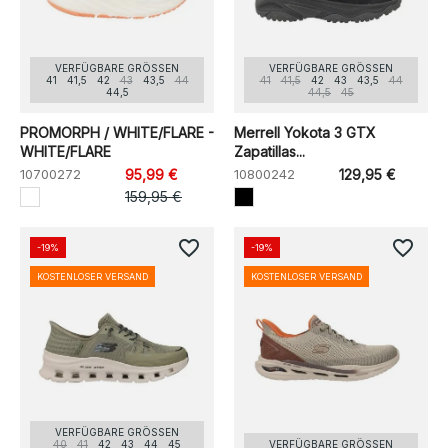
VERFÜGBARE GRÖSSEN
VERFÜGBARE GRÖSSEN
41
41,5
42
43
43,5
44
41
41,5
42
43
43,5
44
44,5
44,5
45
PROMORPH / WHITE/FLARE -
Merrell Yokota 3 GTX
WHITE/FLARE
Zapatillas...
10700272
95,99 €
10800242
129,95 €
159,95 €
favorite_border
favorite_border
-19%
-19%
KOSTENLOSER VERSAND
KOSTENLOSER VERSAND
VERFÜGBARE GRÖSSEN
40
41
42
43
44
45
VERFÜGBARE GRÖSSEN