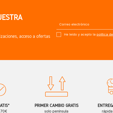
UESTRA
He leído y acepto la
política d
izaciones, acceso a ofertas
ATIS*
PRIMER CAMBIO GRATIS
ENTREGA
e 70€
solo península
rápida