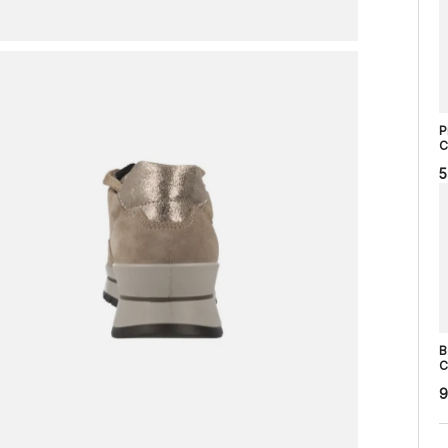
P
C
5
B
C
9