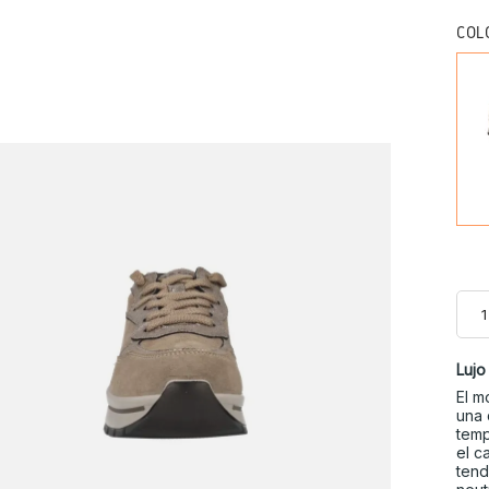
COL
Lujo
El 
una 
temp
el c
tend