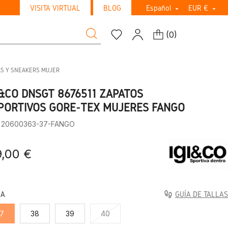
VISITA VIRTUAL
BLOG
Español
EUR €


(
0
)
AS Y SNEAKERS MUJER
I&CO DNSGT 8676511 ZAPATOS
PORTIVOS GORE-TEX MUJERES FANGO
: 20600363-37-FANGO
9,00 €
LA
GUÍA DE TALLAS
7
38
39
40