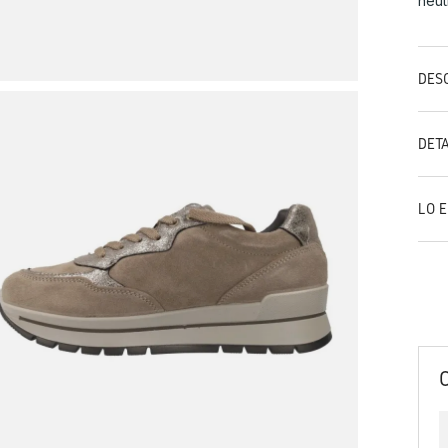
neut
DES
DET
LO 