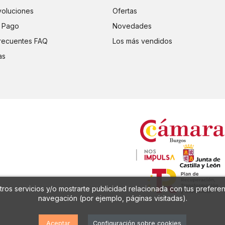
voluciones
Ofertas
 Pago
Novedades
recuentes FAQ
Los más vendidos
as
ros servicios y/o mostrarte publicidad relacionada con tus preferen
navegación (por ejemplo, páginas visitadas).
Aceptar
Configuración sobre cookies