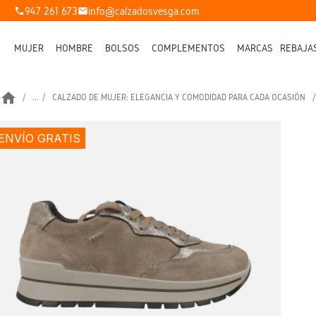
947 261 673
info@calzadosvesga.com
phone
mail
MUJER
HOMBRE
BOLSOS
COMPLEMENTOS
MARCAS
REBAJA
home
...
CALZADO DE MUJER: ELEGANCIA Y COMODIDAD PARA CADA OCASIÓN
ENVÍO GRATIS