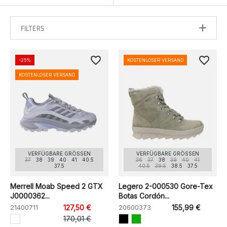
FILTERS
favorite_border
favorite_border
-25%
KOSTENLOSER VERSAND
KOSTENLOSER VERSAND
VERFÜGBARE GRÖSSEN
VERFÜGBARE GRÖSSEN
37
38
39
40
41
40.5
36
37
38
39
40
41
37.5
40.5
39.5
38.5
37.5
Merrell Moab Speed 2 GTX
Legero 2-000530 Gore-Tex
J0000362...
Botas Cordón...
21400711
127,50 €
20600373
155,99 €
170,01 €