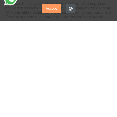
Auf Musikfestivals, vor allem wenn der Boden sandig ist und
bei Regen matschig werden kann, sind Gummistiefel die erste
Accept
Wahl.
perfektes Schuhwerk
, und wir können sehen, wie diese
Veranstaltungen zu einem improvisierten Laufsteg werden,
auf dem Gummistiefel die Königinnen der Party sind. Ein sexy
und lässiger Look, der Sie in Kombination mit Shorts und
übergroßen T-Shirts zum Mittelpunkt der Aufmerksamkeit
macht.
GÜNSTIGE DAMEN-GUMMISTIEFEL
Die Revolution der Saison sind Damen-Gummistiefel.
Außerdem
Calzados Vesga
bietet Ihnen die besten Marken zu
den besten Preisen, mit Rabatten und Angeboten das ganze
Jahr über in unserem Online-Shop.
Sie werden es lieben, wenn es regnet, damit Sie Ihre
Gummistiefel zur Schau stellen können. Wählen Sie jetzt Ihr
perfektes Modell, High- oder Mid-Top, ganz nach Ihrem
Geschmack. Haben
abwechslungsreiche Drucke
und glatt mit
verschiedenen Farben.
In
Calzados Vesga
Wir haben die exklusivsten Preise im
gesamten Internet, die darauf warten, von Ihnen gekauft zu