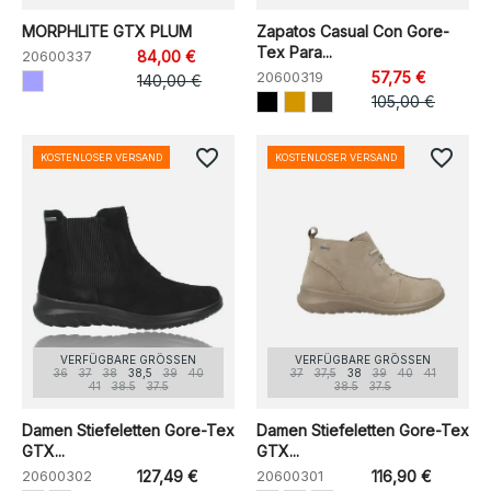
MORPHLITE GTX PLUM
Zapatos Casual Con Gore-
Tex Para...
20600337
84,00 €
20600319
57,75 €
140,00 €
105,00 €
favorite_border
favorite_border
KOSTENLOSER VERSAND
KOSTENLOSER VERSAND
VERFÜGBARE GRÖSSEN
VERFÜGBARE GRÖSSEN
36
37
38
38,5
39
40
37
37,5
38
39
40
41
41
38.5
37.5
38.5
37.5
Damen Stiefeletten Gore-Tex
Damen Stiefeletten Gore-Tex
GTX...
GTX...
20600302
127,49 €
20600301
116,90 €