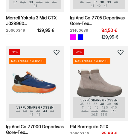
37
37,5
38
38,5
39
40
35
36
37
38
39
40
41
41
42
43
Merrell Yokota 3 Mid GTX
Igi And Co 7705 Deportivas
J038960...
Gore-Tex...
20600349
139,95 €
21400689
84,50 €
129,95 €
favorite_border
favorite_border
-34%
-44%
KOSTENLOSER VERSAND
KOSTENLOSER VERSAND
VERFÜGBARE GRÖSSEN
35
36
37
38
39
40
VERFÜGBARE GRÖSSEN
41
42
43
42.5
41.5
39
40
41
42
43
44
40.5
39.5
38.5
37.5
45
46
36.5
35.5
Igi And Co 77000 Deportivas
Pl4 Borreguito GTX
Gore-Tex...
20600345
85,99 €