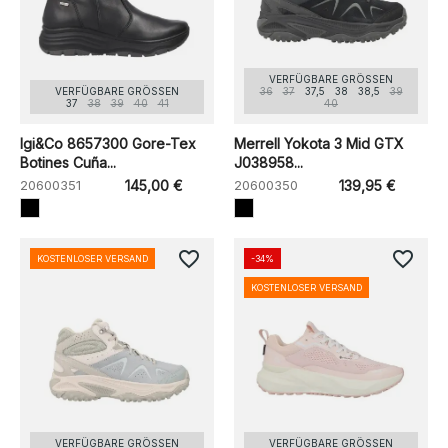
VERFÜGBARE GRÖSSEN
VERFÜGBARE GRÖSSEN
36
37
37,5
38
38,5
39
37
38
39
40
41
40
Igi&Co 8657300 Gore-Tex
Merrell Yokota 3 Mid GTX
Botines Cuña...
J038958...
20600351
145,00 €
20600350
139,95 €
favorite_border
favorite_border
KOSTENLOSER VERSAND
-34%
KOSTENLOSER VERSAND
VERFÜGBARE GRÖSSEN
VERFÜGBARE GRÖSSEN