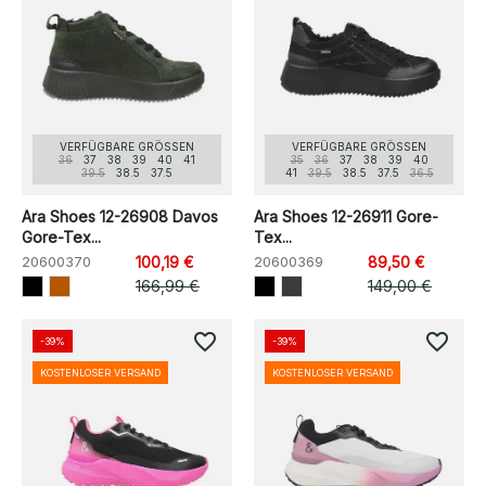
VERFÜGBARE GRÖSSEN
VERFÜGBARE GRÖSSEN
36
37
38
39
40
41
35
36
37
38
39
40
39.5
38.5
37.5
41
39.5
38.5
37.5
36.5
Ara Shoes 12-26908 Davos
Ara Shoes 12-26911 Gore-
Gore-Tex...
Tex...
20600370
100,19 €
20600369
89,50 €
166,99 €
149,00 €
favorite_border
favorite_border
-39%
-39%
KOSTENLOSER VERSAND
KOSTENLOSER VERSAND