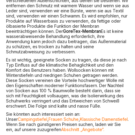
verschiedenen Außenschichten, aus denen sie bestehen. Wir
entfernen den Schmutz mit warmem Wasser und wenn sie aus
Leder sind, verwenden wir eine Bürste, wenn sie aus Textil
sind, verwenden wir einen Schwamm. Es wird empfohlen, nur
Produkte auf Wasserbasis zu verwenden, da fettige oder
ölbasierte Produkte die Funktion der Membran
beeinträchtigen können. Der
GoreTex-Membran
Es ist keine
wasserabweisende Behandlung erforderlich, ihre
Anwendung kann jedoch dazu beitragen, das Außenmaterial
zu schützen, es trocken zu halten und seine
Schmutzabweisung zu verbessern.
Es ist wichtig, geeignete Socken zu tragen, da diese je nach
Typ Einfluss auf die klimatische Behaglichkeit und den
Komfort des Benutzers haben. Wollsocken können mit
Winterstiefeln und niedrigen Schuhen getragen werden.
Diese Socken vereinen die Vorteile hochwertiger Wolle mit
den Eigenschaften moderner Funktionsfasern. Der Nachteil
von Socken aus 100 % Baumwolle besteht darin, dass sie
sich mit Feuchtigkeit vollsaugen, was die Isolierwirkung des
Schuhwerks verringert und das Entweichen von Schweiß
erschwert. Die Folge sind kalte und nasse Füße.
Sie könnten auch interessiert sein an:
Unser
Campingstiefel
,
Frauen Schuhe
,
Klassische Damenstiefel
.
Wenn Sie nach günstigeren Preisen suchen, laden wir Sie
ein, auf unsere zuzugreifen
Abschnitt „Angebote“.