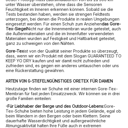
unter Wasser überstehen, ohne dass die Sensoren
Feuchtigkeit im Inneren erkennen können. Sobald sie die
Tests bestanden haben, werden sie strengen Feldtests
unterzogen, bei denen die Produkte in realen Umgebungen
eingesetzt werden. Für einen Schuh zum Anziehen
das Gore-
Tex-Siegel
Nicht nur die Innenmembran wurde getestet, auch
die Außenmaterialien und die im Innenfutter verwendeten
Materialien wurden auf Festigkeit und Haltbarkeit getestet,
ganz zu schweigen von den Nähten.
Gore-Tex
ist von der Qualität seiner Produkte so überzeugt,
dass, wenn wir ein Produkt mit dem Slogan GUARANTEED TO
KEEP YO DRY kaufen und wir damit nicht zufrieden und
zufrieden sind, es gegen ein anderes umtauschen oder uns
eine Rückerstattung gewähren.
ARTEN VON G-STIEFELN
GÜNSTIGES ORETEX FÜR DAMEN
Heutzutage finden wir Schuhe mit einer internen Gore-Tex-
Membran für fast jeden Einsatzzweck. Wir können sie in drei
große Familien einteilen:
-Für Liebhaber der Berge und des Outdoor-Lebens:
Gore-
Tex-Schuhe bieten hohe Leistung in jedem Gelände, egal ob
beim Wandern in den Bergen oder beim Klettern. Seine
dauerhafte Wasserdichtigkeit und außergewöhnliche
Atmungsaktivität halten Ihre Füße auch in extremen