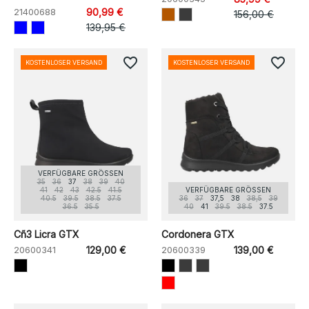
21400688
90,99 €
156,00 €
139,95 €
favorite_border
favorite_border
KOSTENLOSER VERSAND
KOSTENLOSER VERSAND
VERFÜGBARE GRÖSSEN
35
36
37
38
39
40
41
42
43
42.5
41.5
VERFÜGBARE GRÖSSEN
40.5
39.5
38.5
37.5
36
37
37,5
38
38,5
39
36.5
35.5
40
41
39.5
38.5
37.5
Cñ3 Licra GTX
Cordonera GTX
20600341
129,00 €
20600339
139,00 €