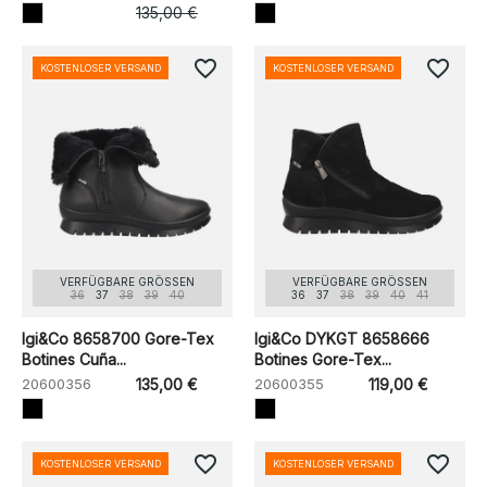
135,00 €
favorite_border
favorite_border
KOSTENLOSER VERSAND
KOSTENLOSER VERSAND
VERFÜGBARE GRÖSSEN
VERFÜGBARE GRÖSSEN
36
37
38
39
40
36
37
38
39
40
41
Igi&Co 8658700 Gore-Tex
Igi&Co DYKGT 8658666
Botines Cuña...
Botines Gore-Tex...
20600356
135,00 €
20600355
119,00 €
favorite_border
favorite_border
KOSTENLOSER VERSAND
KOSTENLOSER VERSAND