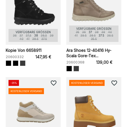
VERFÜGBARE GRÖSSEN
VERFÜGBARE GRÖSSEN
35
36
37
38
39
40
36
37
37,5
38
38,5
39
41
39.5
38.5
37.5
36.5
40
41
38.5
37.5
35.5
Kopie Von 6658911
Ara Shoes 12-40416 Hy-
Scala Gore-Tex...
20600332
147,95 €
20600368
139,00 €
favorite_border
favorite_border
-35%
KOSTENLOSER VERSAND
KOSTENLOSER VERSAND