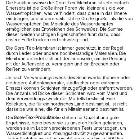
Die Funktionsweise der Gore-Tex-Membran ist sehr einfach:
Einerseits ist die Größe ihrer Poren viel kleiner als die von
Wassertröpfchen, was verhindert, dass diese in das Innere
eindringen, und andererseits ist ihre Größe größer als die von
Wassertröpfchen Die Moleküle des Wasserdampfes
ermöglichen das Entweichen des Schweißes. Die Summe
dieser beiden wichtigen Eigenschaften führt dazu, dass
unsere Füße trocken und schwitzig sind.
Die Gore-Tex-Membran ist immer geschützt, in der Regel
durch Leder oder andere hochbeständige Materialien. Die
Membran befindet sich auf der Innenseite, um die Reibung
mit der Außenseite zu verringern und ein Brechen oder
Reißen zu verhindern.
Je nach Verwendungszweck des Schuhwerks (höhere oder
niedrigere Außentemperatur, städtischer oder extremer
Einsatz) können Schichten hinzugefügt oder entfernt werden.
Die Anzahl und Dicke dieser Schichten wird vom Markt und
dem Verwendungszweck des Modells bestimmt. Eine
Kollektion, die für ein nordisches Land bestimmt ist, ist nicht
dasselbe wie eine, die für ein Mittelmeerland bestimmt ist.
Der
Gore-Tex-Produkte
Sie stehen für Qualität und gute
Ergebnisse, denn bevor sie zu unseren Füßen gelangen,
werden sie im Labor verschiedenen Tests unterzogen, um
Wasserdichtigkeit und Atmungsaktivität zu gewährleisten.
Jeder Prototyp muss Laufsimulationen von bis zu 500 km