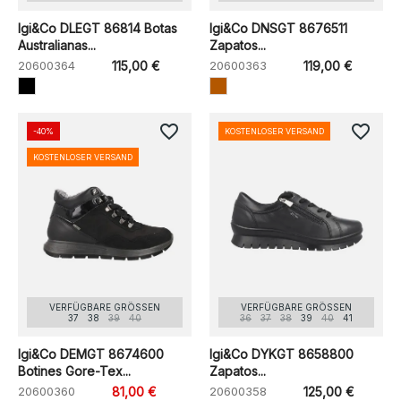
Igi&Co DLEGT 86814 Botas
Igi&Co DNSGT 8676511
Australianas...
Zapatos...
20600364
115,00 €
20600363
119,00 €
favorite_border
favorite_border
-40%
KOSTENLOSER VERSAND
KOSTENLOSER VERSAND
VERFÜGBARE GRÖSSEN
VERFÜGBARE GRÖSSEN
37
38
39
40
36
37
38
39
40
41
Igi&Co DEMGT 8674600
Igi&Co DYKGT 8658800
Botines Gore-Tex...
Zapatos...
20600360
81,00 €
20600358
125,00 €