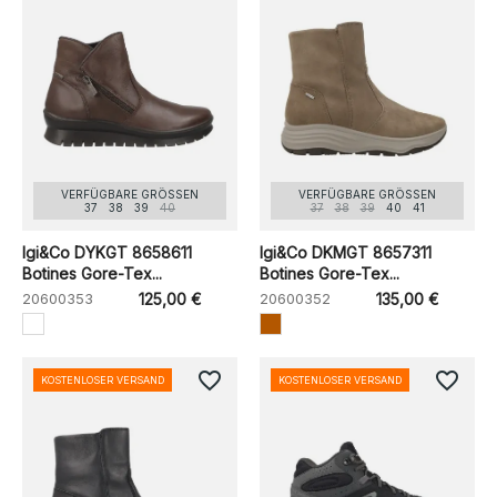
VERFÜGBARE GRÖSSEN
VERFÜGBARE GRÖSSEN
37
38
39
40
37
38
39
40
41
Igi&Co DYKGT 8658611
Igi&Co DKMGT 8657311
Botines Gore-Tex...
Botines Gore-Tex...
20600353
125,00 €
20600352
135,00 €
favorite_border
favorite_border
KOSTENLOSER VERSAND
KOSTENLOSER VERSAND