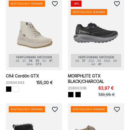
favorite_border
favorite_border
KOSTENLOSER VERSAND
-39%
KOSTENLOSER VERSAND
VERFÜGBARE GRÖSSEN
VERFÜGBARE GRÖSSEN
36
37
38
39
40
41
36
37
37,5
38
38,5
39
38.5
37.5
40
41
Cñ4 Cordón GTX
MORPHLITE GTX
BLACK/CHARCOAL
20600343
155,00 €
20600338
83,97 €
139,95 €
favorite_border
favorite_border
KOSTENLOSER VERSAND
KOSTENLOSER VERSAND