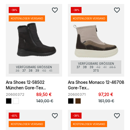
favorite_border
favorite_border
-39%
-39%
KOSTENLOSER VERSAND
KOSTENLOSER VERSAND
VERFÜGBARE GRÖSSEN
VERFÜGBARE GRÖSSEN
37
38
39
40
41
38.5
36
37
38
39
40
41
37.5
Ara Shoes 12-58502
Ara Shoes Monaco 12-46708
München Gore-Tex...
Gore-Tex...
20600372
89,50 €
20600371
97,20 €
149,00 €
161,99 €
favorite_border
favorite_border
-40%
-39%
KOSTENLOSER VERSAND
KOSTENLOSER VERSAND