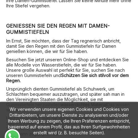
Ihre Damen-Gummistiefel. Lassen Sie keine Minute mehr ohne
Ihre Stiefel vergehen.
GENIESSEN SIE DEN REGEN MIT DAMEN-G
UMMISTIEFELN
Im Ernst, Sie möchten, dass der Tag regnerisch anbricht,
damit Sie den Regen mit den Gummistiefeln für Damen
genießen können, die wir für Sie haben.
Besuchen Sie jetzt unseren Online-Shop und entdecken Sie
alle Modelle von Wasserstiefeln, die wir für Sie haben.
Unsere große Auswahl ist perfekt für Sie, suchen Sie nach
unseren Gummistiefeln und
Schützen Sie sich stilvoll vor dem
Regen.
Ursprünglich dienten Gummistiefel als Schuhwerk, um
Schlachten bequemer auszutragen, und später sah man in
den Vereinigten Staaten die Möglichkeit, sie mit
Gummistiefeln herzustellen
wasserdichtes Material
Das wissen
Wir verwenden unsere eigenen Cookies und Cookies von
wir heute.
Drittanbietern, um unsere Dienste zu analysieren und/oder
Heutzutage sieht man sie immer häufiger, vor ein paar
Ihnen Werbung zu zeigen, die Ihren Präferenzen entspricht,
Saisons kamen sie wieder in Mode und hinterließen eine Art
basierend auf einem Profil, das aus Ihren Surfgewohnheiten
Schuhwerk, das nur den Kleinen vorbehalten war und für
erstellt wird (z. B. besuchte Seiten).
jedermann zugänglich war.