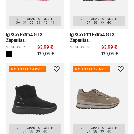
VERFÜGBARE GRÖSSEN
VERFÜGBARE GRÖSSEN
36
37
38
39
40
41
37
38
39
40
Igi&Co Extra4 GTX
Igi&Co 5111 Extra4 GTX
Zapatillas...
Zapatillas...
20600367
83,99 €
20600366
83,99 €
139,95 €
139,95 €
favorite_border
favorite_border
KOSTENLOSER VERSAND
KOSTENLOSER VERSAND
VERFÜGBARE GRÖSSEN
VERFÜGBARE GRÖSSEN
37
38
39
40
37
38
39
40