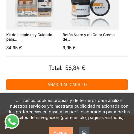
Kit de Limpieza y Cuidado
Betún Nutre y da Color Crema
para...
de...
34,95 €
9,95 €
Total:
56,84 €
AÑADIR AL CARRITO
Utilizamos cookies propias y de terceros para analizar
nuestros servicios y/o mostrarte publicidad relacionada con
tus preferencias en base a un perfil elaborado a partir de tus
hábitos de navegación (por ejemplo, páginas visitadas).
Aceptar