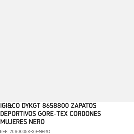
IGI&CO DYKGT 8658800 ZAPATOS
1
2
3
4
5
6
7
8
9
10
DEPORTIVOS GORE-TEX CORDONES
MUJERES NERO
REF: 20600358-39-NERO