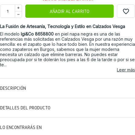
favorite_border
AÑADIR AL CARRITO
La Fusión de Artesanía, Tecnología y Estilo en Calzados Vesga
El modelo
Igi&Co 8658800
en piel napa negra es una de las
referencias más solicitadas en Calzados Vesga por una razón muy
sencilla: es el zapato que lo hace todo bien. En nuestra experiencia
como zapateros en Burgos, sabemos que la mujer moderna
necesita un calzado que elimine barreras. No puedes estar
preocupada por si te dolerán los pies a las 6 de la tarde o por si se
te...
Leer más
DESCRIPCIÓN
DETALLES DEL PRODUCTO
LO ENCONTRARÁS EN