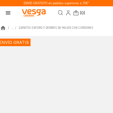
ENVÍO GRATUITO en pedidos superiores a 70€*
menu
(
0
)
home
...
ZAPATOS OXFORD Y DERBIES DE MUJER CON CORDONES
ENVÍO GRATIS