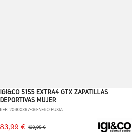
IGI&CO 5155 EXTRA4 GTX ZAPATILLAS
1
2
3
4
5
6
7
8
9
10
DEPORTIVAS MUJER
REF: 20600367-36-NERO FUXIA
83,99 €
139,95 €