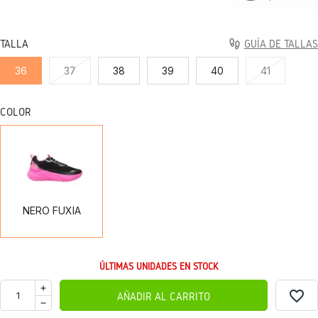
TALLA
GUÍA DE TALLAS
36
37
38
39
40
41
COLOR
NERO
FUXIA
NERO FUXIA
ÚLTIMAS UNIDADES EN STOCK
favorite_border
AÑADIR AL CARRITO