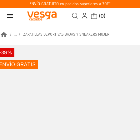
ENVÍO GRATUITO en pedidos superiores a 70€*
menu
(
0
)
home
...
ZAPATILLAS DEPORTIVAS BAJAS Y SNEAKERS MUJER
-39%
ENVÍO GRATIS