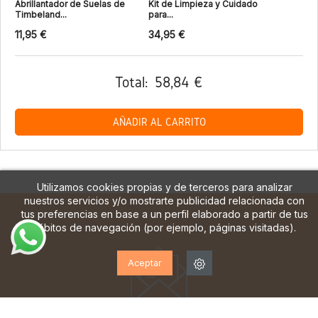
Abrillantador de Suelas de
Kit de Limpieza y Cuidado
Timbeland...
para...
11,95 €
34,95 €
Total:
58,84 €
AÑADIR AL CARRITO
Utilizamos cookies propias y de terceros para analizar
nuestros servicios y/o mostrarte publicidad relacionada con
tus preferencias en base a un perfil elaborado a partir de tus
hábitos de navegación (por ejemplo, páginas visitadas).
Aceptar