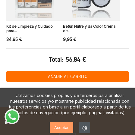
Kit de Limpieza y Cuidado
Betún Nutre y da Color Crema
para...
de...
34,95 €
9,95 €
Total:
56,84 €
AÑADIR AL CARRITO
Utilizamos cookies propias y de terceros para analizar
nuestros servicios y/o mostrarte publicidad relacionada con
tus preferencias en base a un perfil elaborado a partir de tus
hábitos de navegación (por ejemplo, páginas visitadas).
Aceptar