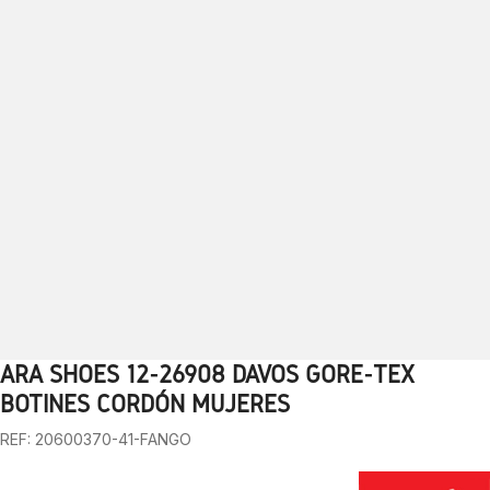
ARA SHOES 12-26908 DAVOS GORE-TEX
1
2
3
4
5
6
7
8
9
10
BOTINES CORDÓN MUJERES
REF: 20600370-41-FANGO