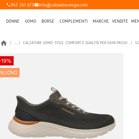
947 261 673
info@calzadosvesga.com
phone
mail
DONNE
UOMO
BORSE
COMPLEMENTI
MARCHE
VENDITE
MEN
home
...
CALZATURE UOMO: STILE, COMFORT E QUALITÀ PER OGNI PASSO
SC
-19%
NUOVO