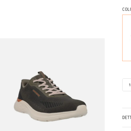
COL
DET