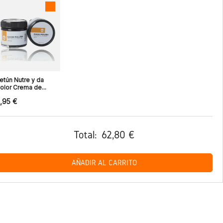
etún Nutre y da
olor Crema de...
,95 €
Total:
62,80 €
AÑADIR AL CARRITO