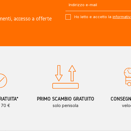
Ho letto e accetto la
informativ
amenti, accesso a offerte
.
RATUITA*
PRIMO SCAMBIO GRATUITO
CONSEGNE
a 70 €
solo penisola
velo