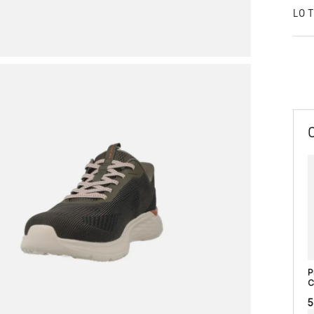
LO 
P
C
5