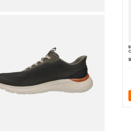
B
C
9