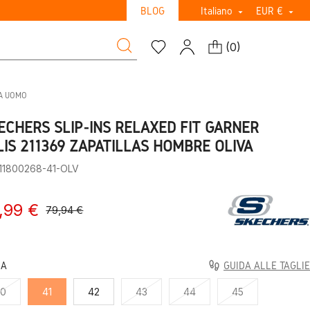
BLOG
Italiano
EUR €


(
0
)
DA UOMO
ECHERS SLIP-INS RELAXED FIT GARNER
LIS 211369 ZAPATILLAS HOMBRE OLIVA
:11800268-41-OLV
,99 €
79,94 €
LA
GUIDA ALLE TAGLIE
40
41
42
43
44
45