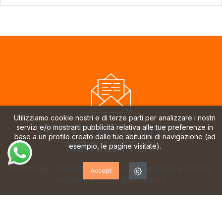
Utilizziamo cookie nostri e di terze parti per analizzare i nostri
ISCRIVITI ALLA NOSTRA
servizi e/o mostrarti pubblicità relativa alle tue preferenze in
base a un profilo creato dalle tue abitudini di navigazione (ad
NEWSLETTER!
esempio, le pagine visitate).
Iscriviti per ricevere aggiornamenti, accesso a offerte
Accept
esclusive e molto altro ancora.