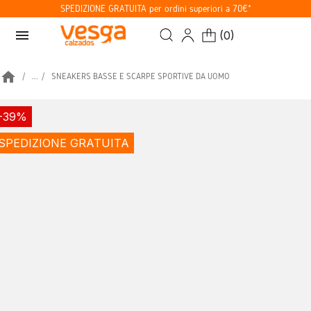
SPEDIZIONE GRATUITA per ordini superiori a 70€*
menu
(
0
)
home
...
SNEAKERS BASSE E SCARPE SPORTIVE DA UOMO
-39%
SPEDIZIONE GRATUITA