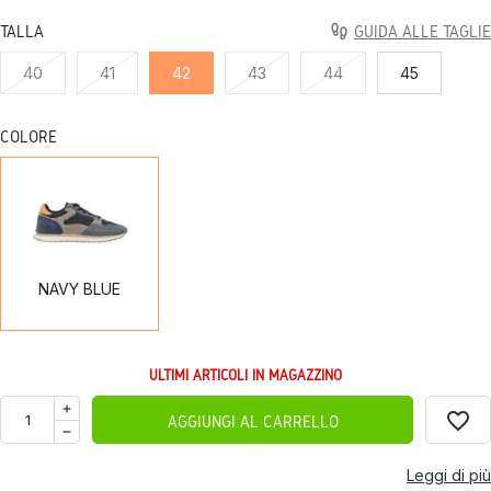
TALLA
GUIDA ALLE TAGLIE
40
41
42
43
44
45
COLORE
NAVY
BLUE
NAVY BLUE
ULTIMI ARTICOLI IN MAGAZZINO
favorite_border
AGGIUNGI AL CARRELLO
Leggi di più