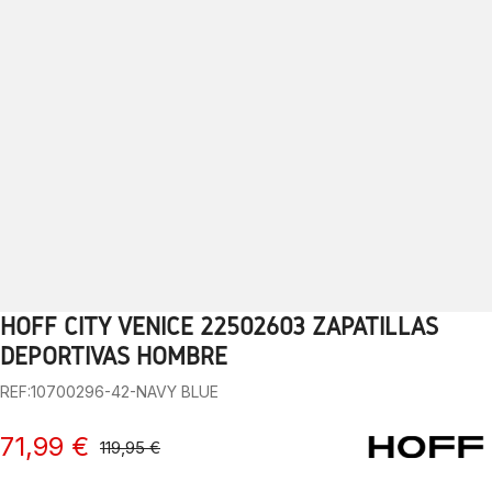
HOFF CITY VENICE 22502603 ZAPATILLAS
1
2
3
4
5
6
7
8
9
10
DEPORTIVAS HOMBRE
REF:10700296-42-NAVY BLUE
71,99 €
119,95 €