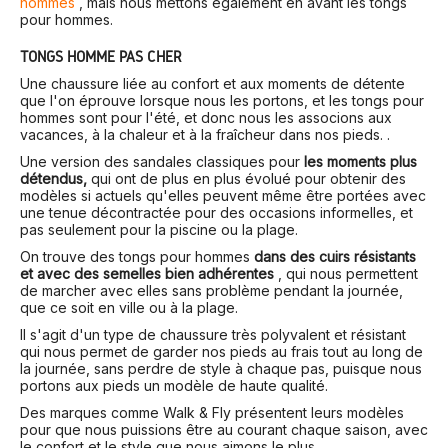
hommes
, mais nous mettons également en avant les tongs
pour hommes.
TONGS HOMME PAS CHER
Une chaussure liée au confort et aux moments de détente
que l'on éprouve lorsque nous les portons, et les tongs pour
hommes sont pour l'été, et donc nous les associons aux
vacances, à la chaleur et à la fraîcheur dans nos pieds. .
Une version des sandales classiques pour
les moments plus
détendus,
qui ont de plus en plus évolué pour obtenir des
modèles si actuels qu'elles peuvent même être portées avec
une tenue décontractée pour des occasions informelles, et
pas seulement pour la piscine ou la plage.
On trouve des tongs pour hommes
dans des cuirs résistants
et avec des semelles bien adhérentes
, qui nous permettent
de marcher avec elles sans problème pendant la journée,
que ce soit en ville ou à la plage.
Il s'agit d'un type de chaussure très polyvalent et résistant
qui nous permet de garder nos pieds au frais tout au long de
la journée, sans perdre de style à chaque pas, puisque nous
portons aux pieds un modèle de haute qualité.
Des marques comme Walk & Fly présentent leurs modèles
pour que nous puissions être au courant chaque saison, avec
le confort et le style que nous aimons le plus.