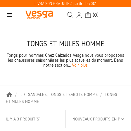
LIVRAISON GRATUITE à partir de 70€*
menu
(
0
)
TONGS ET MULES HOMME
Tongs pour hommes Chez Calzados Vesga nous vous proposons
les chaussures saisonnières les plus actuelles du moment. Dans
notre section...
Voir plus
home
...
SANDALES, TONGS ET SABOTS HOMME
TONGS
ET MULES HOMME
IL Y A 3 PRODUIT(S)