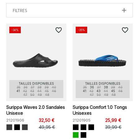
FILTRES
favorite_border
favorite_border
-34%
-35%
TAILLES DISPONIBLES
TAILLES DISPONIBLES
35
36
37
38
39
40
35
36
37
38
39
40
41
42
43
44
45
46
41
42
43
44
45
46
47
50
49
48
47
50
49
48
Surippa Waves 2.0 Sandales
Surippa Comfort 1.0 Tongs
Unisexe
Unisexes
21201906
32,50 €
21201905
25,99 €
49,95 €
39,99 €