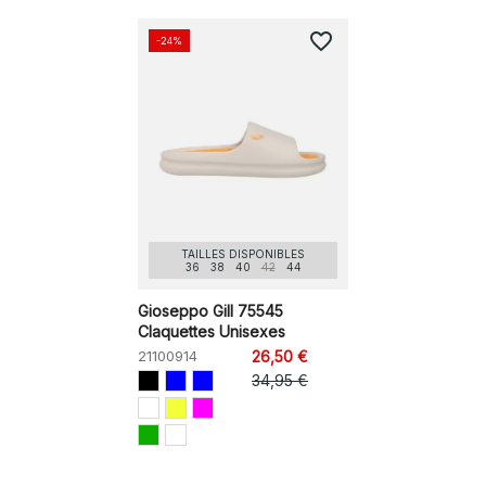
favorite_border
-24%
TAILLES DISPONIBLES
36
38
40
42
44
Gioseppo Gill 75545
Claquettes Unisexes
21100914
26,50 €
34,95 €