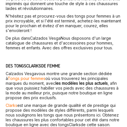
imprimés qui donnent une touche de style à ces chaussures
laides et révolutionnaires.
N'hésitez pas et procurez-vous des tongs pour femmes à un
prix incroyable, et si l'été est terminé, achetez-les maintenant
pour le prochain et évitez d'en manquer, courez, elles
s'envoleront !
De plus dans
Calzados Vesga
Nous disposons d'un large
catalogue de chaussures et d'accessoires pour hommes,
femmes et enfants. Avec des offres exclusives pour tous.
DES TONGS
CLARKS
DE FEMME
Calzados Vesga
vous montre une grande section dédiée
à
Tongs pour femmes
où vous trouverez les principales
marques du moment, avec
les modèles les plus actuels
, afin
que vous puissiez habiller vos pieds avec des chaussures à
la mode au meilleur prix, puisque notre boutique en ligne
propose des prix exclusifs.
Clarks
est une marque de grande qualité et de prestige qui
propose des modèles de styles différents, parmi lesquels
nous soulignons les tongs que nous présentons ici. Obtenez
les chaussures les plus confortables pour cet été dans notre
boutique en ligne avec des tongs
Clarks
de cette saison.