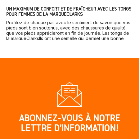
UN MAXIMUM DE CONFORT ET DE FRAÎCHEUR AVEC LES TONGS
POUR FEMMES DE LA MARQUE
CLARKS
Profitez de chaque pas avec le sentiment de savoir que vos
pieds sont bien soutenus, avec des chaussures de qualité
que vos pieds apprécieront en fin de journée. Les tongs de
la marque
Clarks
Ils ont une semelle qui permet une bonne
adhérence et leur
les matériaux sont de la meilleure qualité
.
En outre,
Calzados Vesga
vous propose dans sa boutique en
ligne les prix les plus exclusifs que vous puissiez trouver sur
Internet, alors profitez de chaussures de qualité comme les
tongs de la marque
Clarks
Ce ne sera jamais aussi facile
qu’aujourd’hui.
ABONNEZ-VOUS À NOTRE
LETTRE D'INFORMATION!