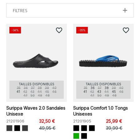
FILTRES
favorite_border
favorite_border
-34%
-35%
TAILLES DISPONIBLES
TAILLES DISPONIBLES
35
36
37
38
39
40
35
36
37
38
39
40
41
42
43
44
45
46
41
42
43
44
45
46
47
50
49
48
47
50
49
48
Surippa Waves 2.0 Sandales
Surippa Comfort 1.0 Tongs
Unisexe
Unisexes
21201906
32,50 €
21201905
25,99 €
49,95 €
39,99 €