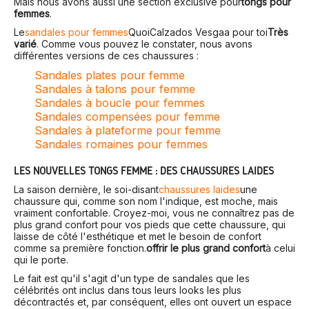
Mais nous avons aussi une section exclusive pour
tongs pour
femmes
.
Le
sandales pour femmes
Quoi
Calzados Vesga
a pour toi
Très
varié
. Comme vous pouvez le constater, nous avons
différentes versions de ces chaussures :
Sandales plates pour femme
Sandales à talons pour femme
Sandales à boucle pour femmes
Sandales compensées pour femme
Sandales à plateforme pour femme
Sandales romaines pour femmes
LES NOUVELLES TONGS FEMME : DES CHAUSSURES LAIDES
La saison dernière, le soi-disant
chaussures laides
une
chaussure qui, comme son nom l'indique, est moche, mais
vraiment confortable. Croyez-moi, vous ne connaîtrez pas de
plus grand confort pour vos pieds que cette chaussure, qui
laisse de côté l'esthétique et met le besoin de confort
comme sa première fonction.
offrir le plus grand confort
à celui
qui le porte.
Le fait est qu'il s'agit d'un type de sandales que les
célébrités ont inclus dans tous leurs looks les plus
décontractés et, par conséquent, elles ont ouvert un espace