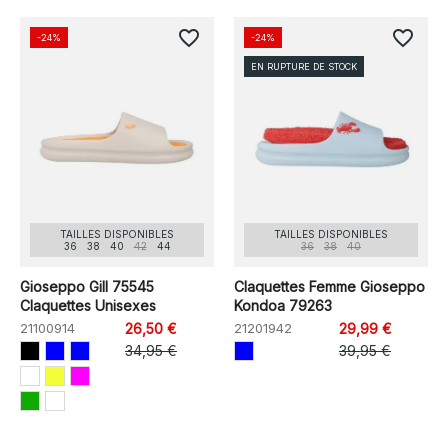
favorite_border
favorite_border
-24%
-24%
EN RUPTURE DE STOCK
TAILLES DISPONIBLES
TAILLES DISPONIBLES
36
38
40
42
44
36
38
40
Gioseppo Gill 75545
Claquettes Femme Gioseppo
Claquettes Unisexes
Kondoa 79263
21100914
26,50 €
21201942
29,99 €
34,95 €
39,95 €