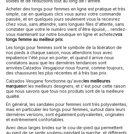
soldes et de réductions tout au long de l'année.
Acheter des tongs pour femmes en ligne est pratique et très
simple, car en quelques clics vous aurez votre commande
passée, et en quelques jours seulement vous la recevrez
chez vous, sans attendre, sans longues files d'attente, sans
constater que votre le numéro vient d'être épuisé,… rendez-
vous maintenant sur notre boutique en ligne et achetez
vos
tongs femme au meilleur prix
.
Les tongs pour femmes sont le symbole de la libération de
nos pieds à chaque saison, nous attendons tous avec
impatience l'été pour en porter, et quand il arrive nous
constatons aussi que les dernières tendances sont
arrivées.
Calzados Vesga
pour nous fournir, comme toujours,
des chaussures les plus récentes et à très bas prix.
Calzados Vesga
ne fonctionne qu'avec
les meilleures
marques
et les meilleurs designers, et c'est pour cette raison
que nous savons que tous nos produits sont de la meilleure
qualité.
En général, les sandales pour femmes sont très polyvalentes,
mais en particulier les tongs pour femmes, surtout dans leurs
dernières versions, sont également polyvalentes, originales
et extrêmement confortables.
Avec deux larges brides sur le cou-de-pied qui permettent
au pied de se sentir soutenu pendant la marche, et différents