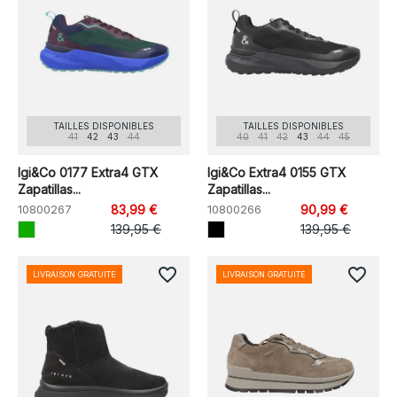
TAILLES DISPONIBLES
TAILLES DISPONIBLES
41
42
43
44
40
41
42
43
44
45
Igi&Co 0177 Extra4 GTX
Igi&Co Extra4 0155 GTX
Zapatillas...
Zapatillas...
10800267
83,99 €
10800266
90,99 €
139,95 €
139,95 €
favorite_border
favorite_border
LIVRAISON GRATUITE
LIVRAISON GRATUITE