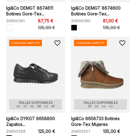
Igi&Co DEMGT 8674611
Igi&Co DEMGT 8674600
Botines Gore-Tex...
Botines Gore-Tex...
20600361
87,75 €
20600360
81,00 €
135,00 €
135,00 €
favorite_border
favorite_border
LIVRAISON GRATUITE
LIVRAISON GRATUITE
TAILLES DISPONIBLES
TAILLES DISPONIBLES
36
37
38
39
40
41
37
38
39
40
Igi&Co DYKGT 8658800
Igi&Co 8658733 Botines
Zapatos...
Gore-Tex Mujeres
20600358
125,00 €
20600357
135,00 €