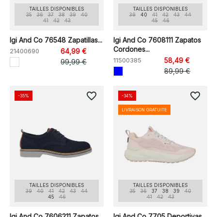
TAILLES DISPONIBLES
TAILLES DISPONIBLES
35
36
37
38
39
40
39
40
41
42
43
44
41
42
43
45
46
Igi And Co 76548 Zapatillas...
Igi And Co 7608111 Zapatos
Cordones...
21400690
64,99 €
11500385
58,49 €
99,99 €
89,99 €
favorite_border
favorite_border
-35%
-34%
LIVRAISON GRATUITE
TAILLES DISPONIBLES
TAILLES DISPONIBLES
39
40
41
42
43
44
35
36
37
38
39
40
45
46
41
42
43
Igi And Co 7606211 Zapatos
Igi And Co 7705 Deportivas