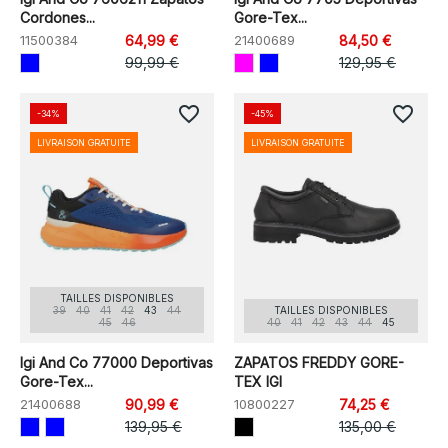
Cordones...
Gore-Tex...
11500384
64,99 €
21400689
84,50 €
99,99 €
129,95 €
favorite_border
favorite_border
-34%
-45%
LIVRAISON GRATUITE
LIVRAISON GRATUITE
TAILLES DISPONIBLES
39
40
41
42
43
44
TAILLES DISPONIBLES
45
46
40
41
42
43
44
45
Igi And Co 77000 Deportivas
ZAPATOS FREDDY GORE-
Gore-Tex...
TEX IGI
21400688
90,99 €
10800227
74,25 €
139,95 €
135,00 €