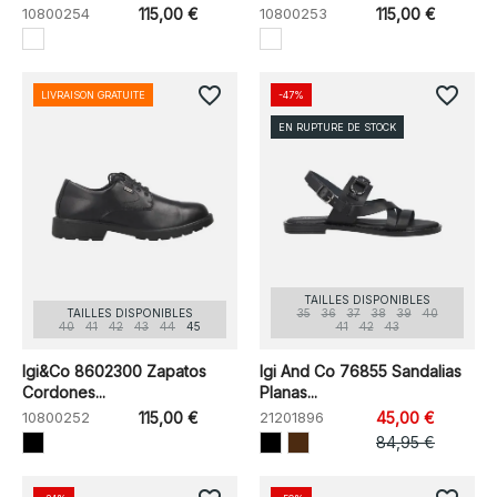
10800254
115,00 €
10800253
115,00 €
favorite_border
favorite_border
LIVRAISON GRATUITE
-47%
EN RUPTURE DE STOCK
TAILLES DISPONIBLES
TAILLES DISPONIBLES
35
36
37
38
39
40
40
41
42
43
44
45
41
42
43
Igi&Co 8602300 Zapatos
Igi And Co 76855 Sandalias
Cordones...
Planas...
10800252
115,00 €
21201896
45,00 €
84,95 €