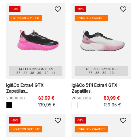
favorite_border
favorite_border
-39%
-39%
LIVRAISON GRATUITE
LIVRAISON GRATUITE
TAILLES DISPONIBLES
TAILLES DISPONIBLES
36
37
38
39
40
41
37
38
39
40
Igi&Co Extra4 GTX
Igi&Co 5111 Extra4 GTX
Zapatillas...
Zapatillas...
20600367
83,99 €
20600366
83,99 €
139,95 €
139,95 €
favorite_border
favorite_border
-39%
-34%
LIVRAISON GRATUITE
LIVRAISON GRATUITE