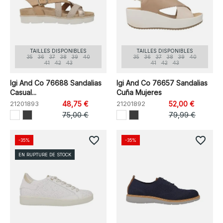
TAILLES DISPONIBLES
TAILLES DISPONIBLES
35
36
37
38
39
40
35
36
37
38
39
40
41
42
43
41
42
43
Igi And Co 76688 Sandalias
Igi And Co 76657 Sandalias
Casual...
Cuña Mujeres
21201893
48,75 €
21201892
52,00 €
75,00 €
79,99 €
favorite_border
favorite_border
-35%
-35%
EN RUPTURE DE STOCK