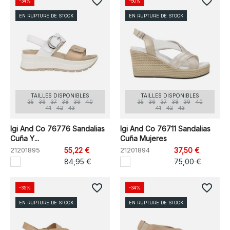
favorite_border
favorite_border
-34%
-50%
EN RUPTURE DE STOCK
EN RUPTURE DE STOCK
TAILLES DISPONIBLES
TAILLES DISPONIBLES
35
36
37
38
39
40
35
36
37
38
39
40
41
42
43
41
42
43
Igi And Co 76776 Sandalias
Igi And Co 76711 Sandalias
Cuña Y...
Cuña Mujeres
21201895
55,22 €
21201894
37,50 €
84,95 €
75,00 €
favorite_border
favorite_border
-35%
-34%
EN RUPTURE DE STOCK
EN RUPTURE DE STOCK