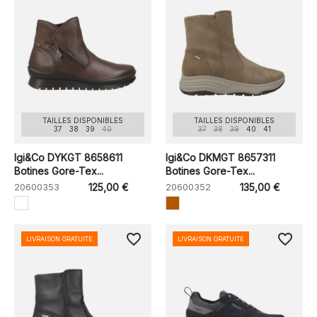
TAILLES DISPONIBLES
TAILLES DISPONIBLES
37
38
39
40
37
38
39
40
41
Igi&Co DYKGT 8658611
Igi&Co DKMGT 8657311
Botines Gore-Tex...
Botines Gore-Tex...
20600353
125,00 €
20600352
135,00 €
favorite_border
favorite_border
LIVRAISON GRATUITE
LIVRAISON GRATUITE