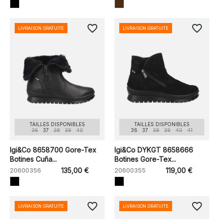
favorite_border
favorite_border
LIVRAISON GRATUITE
LIVRAISON GRATUITE
TAILLES DISPONIBLES
TAILLES DISPONIBLES
36
37
38
39
40
36
37
38
39
40
41
Igi&Co 8658700 Gore-Tex
Igi&Co DYKGT 8658666
Botines Cuña...
Botines Gore-Tex...
20600356
135,00 €
20600355
119,00 €
favorite_border
favorite_border
LIVRAISON GRATUITE
LIVRAISON GRATUITE