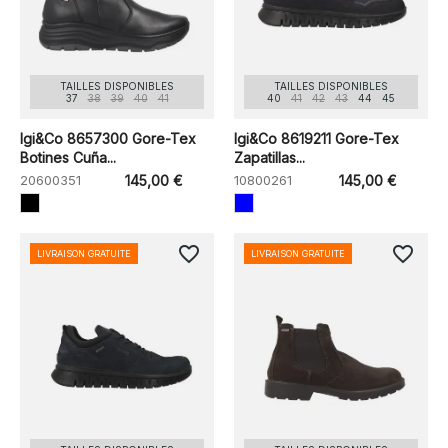
TAILLES DISPONIBLES
TAILLES DISPONIBLES
37
38
39
40
41
40
41
42
43
44
45
Igi&Co 8657300 Gore-Tex
Igi&Co 8619211 Gore-Tex
Botines Cuña...
Zapatillas...
20600351
145,00 €
10800261
145,00 €
favorite_border
favorite_border
LIVRAISON GRATUITE
LIVRAISON GRATUITE