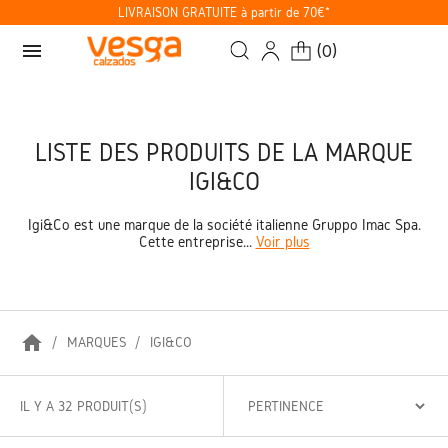
LIVRAISON GRATUITE à partir de 70€*
menu
(
0
)
LISTE DES PRODUITS DE LA MARQUE
IGI&CO
Igi&Co
est une marque de la société italienne Gruppo Imac Spa.
Cette entreprise...
Voir plus
home
MARQUES
IGI&CO
IL Y A 32 PRODUIT(S)