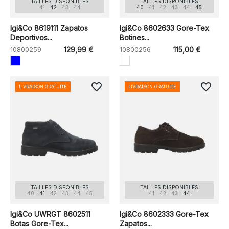
TAILLES DISPONIBLES
TAILLES DISPONIBLES
41
42
43
44
40
41
42
43
44
45
Igi&Co 8619111 Zapatos
Igi&Co 8602633 Gore-Tex
Deportivos...
Botines...
10800259
129,99 €
10800256
115,00 €
favorite_border
favorite_border
LIVRAISON GRATUITE
LIVRAISON GRATUITE
TAILLES DISPONIBLES
TAILLES DISPONIBLES
40
41
42
43
44
45
41
42
43
44
Igi&Co UWRGT 8602511
Igi&Co 8602333 Gore-Tex
Botas Gore-Tex...
Zapatos...