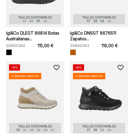
TAILLES DISPONIBLES
TAILLES DISPONIBLES
37
38
39
40
37
38
39
40
Igi&Co DLEGT 86814 Botas
Igi&Co DNSGT 8676511
Australianas...
Zapatos...
20600364
115,00 €
20600363
119,00 €
favorite_border
favorite_border
-35%
-40%
LIVRAISON GRATUITE
LIVRAISON GRATUITE
TAILLES DISPONIBLES
TAILLES DISPONIBLES
36
37
38
39
40
41
37
38
39
40