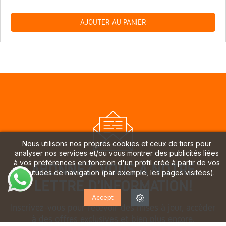
AJOUTER AU PANIER
Nous utilisons nos propres cookies et ceux de tiers pour
analyser nos services et/ou vous montrer des publicités liées
à vos préférences en fonction d'un profil créé à partir de vos
ABONNEZ-VOUS À NOTRE
habitudes de navigation (par exemple, les pages visitées).
LETTRE D'INFORMATION!
Accept
Inscrivez-vous pour recevoir des mises à jour, accéder
à des offres exclusives et bien plus encore.