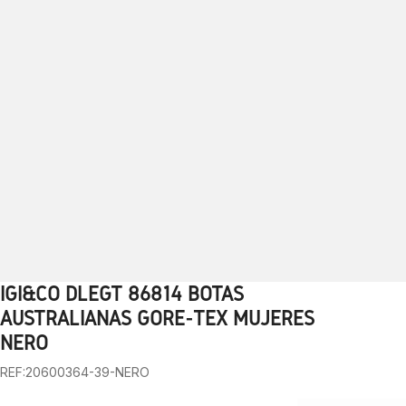
IGI&CO DLEGT 86814 BOTAS
1
2
3
4
5
6
7
8
9
10
AUSTRALIANAS GORE-TEX MUJERES
NERO
REF:20600364-39-NERO