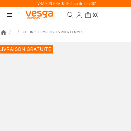
LIVRAISON GRATUITE à partir de 70€*
menu
(
0
)
home
...
BOTTINES COMPENSÉES POUR FEMMES
LIVRAISON GRATUITE