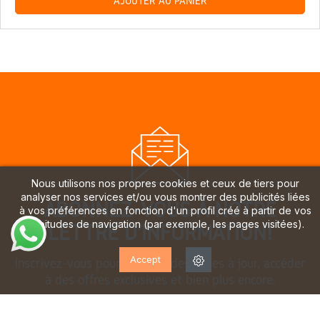
AJOUTER AU PANIER
Nous utilisons nos propres cookies et ceux de tiers pour
analyser nos services et/ou vous montrer des publicités liées
ABONNEZ-VOUS À NOTRE
à vos préférences en fonction d'un profil créé à partir de vos
habitudes de navigation (par exemple, les pages visitées).
LETTRE D'INFORMATION!
Accept
Inscrivez-vous pour recevoir des mises à jour, accéder
à des offres exclusives et bien plus encore.