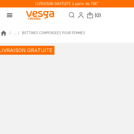
LIVRAISON GRATUITE à partir de 70€*
menu
(
0
)
home
...
BOTTINES COMPENSÉES POUR FEMMES
LIVRAISON GRATUITE