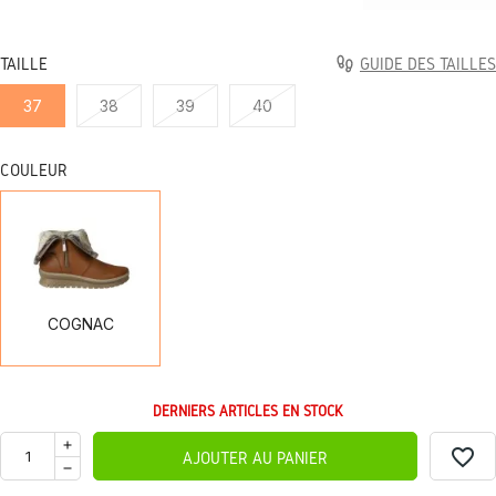
TAILLE
GUIDE DES TAILLES
37
38
39
40
COULEUR
COGNAC
COGNAC
DERNIERS ARTICLES EN STOCK
favorite_border
AJOUTER AU PANIER