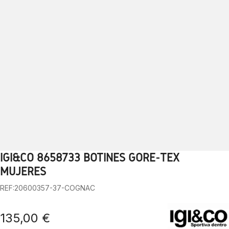
IGI&CO 8658733 BOTINES GORE-TEX
1
2
3
4
5
6
7
8
9
10
MUJERES
REF:20600357-37-COGNAC
135,00 €