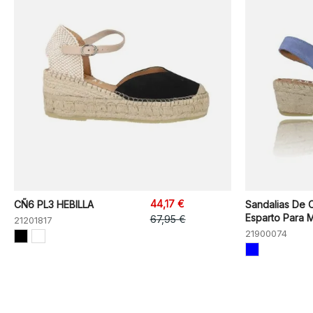
44,17 €
CÑ6 PL3 HEBILLA
Sandalias De
Esparto Para M
67,95 €
21201817
21900074