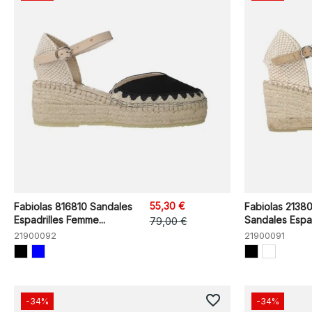
55,30 €
Fabiolas 816810 Sandales
Fabiolas 21380
Espadrilles Femme...
Sandales Espadr
79,00 €
21900092
21900091
favorite_border
-34%
-34%