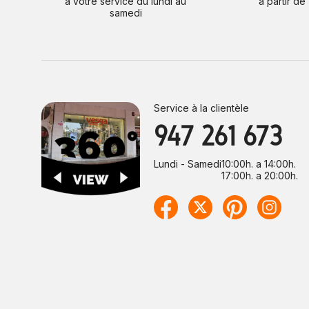
à votre service du lundi au
à partir de
samedi
Service à la clientèle
947 261 673
Lundi - Samedi
10:00h. a 14:00h.
17:00h. a 20:00h.