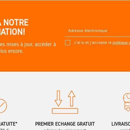
À NOTRE
ATION!
J'ai lu et j'accepte la
politique 
es mises à jour, accéder à
plus encore.
RATUITE*
PREMIER ÉCHANGE GRATUIT
LIVRAIS