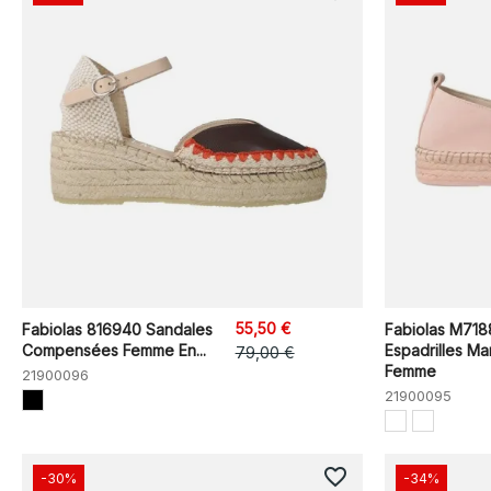
55,50 €
Fabiolas 816940 Sandales
Fabiolas M71
Compensées Femme En...
Espadrilles Ma
79,00 €
Femme
21900096
21900095
favorite_border
-30%
-34%