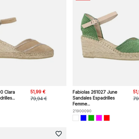
51,99 €
51
0 Clara
Fabiolas 261027 June
illes...
Sandales Espadrilles
79,94 €
79
Femme...
21900090
favorite_border