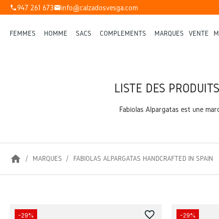
947 261 673
info@calzadosvesga.com
phone
mail
FEMMES
HOMME
SACS
COMPLÉMENTS
MARQUES
VENTE
M
LISTE DES PRODUIT
Fabiolas Alpargatas est une marq
home
MARQUES
FABIOLAS ALPARGATAS HANDCRAFTED IN SPAIN
favorite_border
-29%
-29%