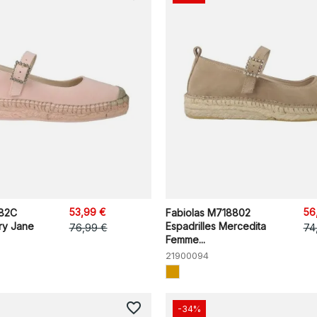
53,99 €
56
882C
Fabiolas M718802
ry Jane
Espadrilles Mercedita
76,99 €
74
Femme...
21900094
favorite_border
-34%