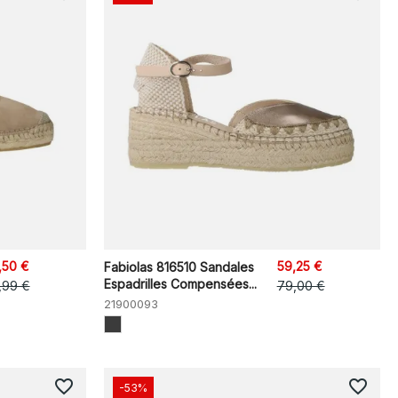
,50 €
59,25 €
Fabiolas 816510 Sandales
Espadrilles Compensées...
,99 €
79,00 €
21900093
favorite_border
favorite_border
-53%