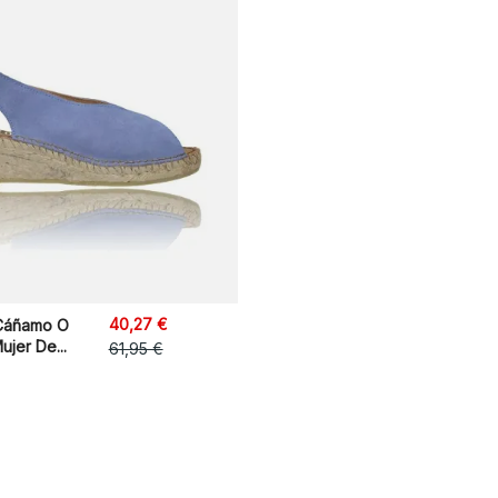
40,27 €
 Cáñamo O
ujer De...
61,95 €