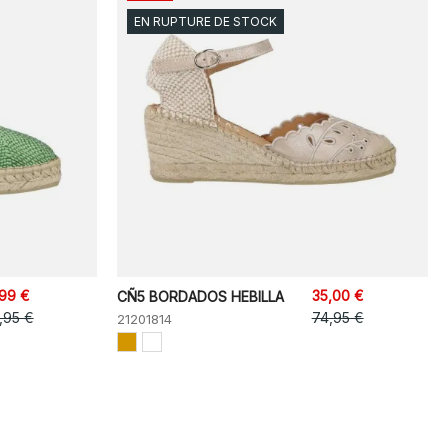
EN RUPTURE DE STOCK
,99 €
35,00 €
CÑ5 BORDADOS HEBILLA
,95 €
74,95 €
21201814