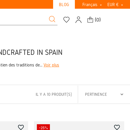
BLOG
Français
EUR €


(
0
)
NDCRAFTED IN SPAIN
ien des traditions de...
Voir plus
IL Y A 10 PRODUIT(S)
favorite_border
favorite_border
-25%