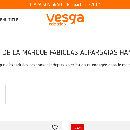
LIVRAISON GRATUITE à partir de 70€*
ENU TITLE
S DE LA MARQUE FABIOLAS ALPARGATAS HA
ue d'espadrilles responsable depuis sa création et engagée dans le maint
favorite_border
-24%