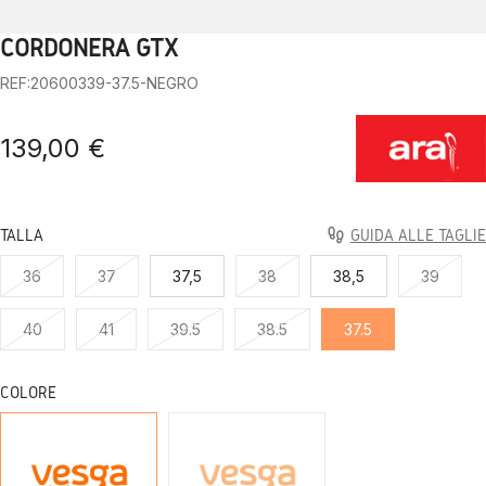
CORDONERA GTX
1
2
3
4
5
6
7
8
9
10
REF:20600339-37.5-NEGRO
139,00 €
TALLA
GUIDA ALLE TAGLIE
36
37
37,5
38
38,5
39
40
41
39.5
38.5
37.5
COLORE
NEGRO
GRIS