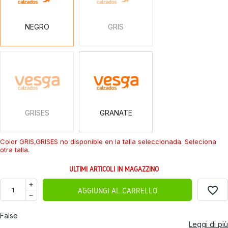
NEGRO
GRIS
GRISES
GRANATE
GRISES
GRANATE
Color GRIS,GRISES no disponible en la talla seleccionada. Seleciona
otra talla.
ULTIMI ARTICOLI IN MAGAZZINO
favorite_border
AGGIUNGI AL CARRELLO
False
Leggi di più