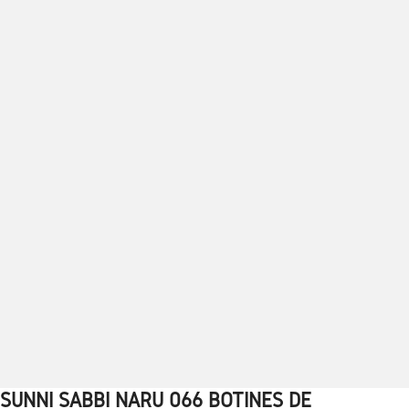
SUNNI SABBI NARU 066 BOTINES DE
1
2
3
4
5
6
7
8
9
10