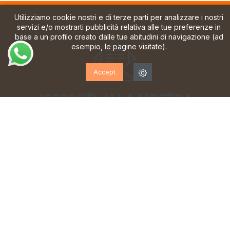
Utilizziamo cookie nostri e di terze parti per analizzare i nostri
servizi e/o mostrarti pubblicità relativa alle tue preferenze in
base a un profilo creato dalle tue abitudini di navigazione (ad
esempio, le pagine visitate).
Accept
ISCRIVITI ALLA NOSTRA
NEWSLETTER!
Iscriviti per ricevere aggiornamenti, accesso a offerte
esclusive e molto altro ancora.
Ho letto e accetto la
informativa sulla privacy