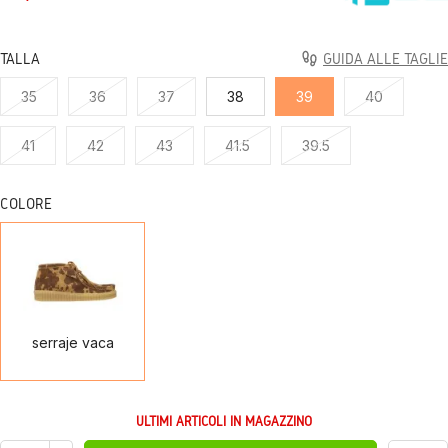
TALLA
GUIDA ALLE TAGLIE
35
36
37
38
39
40
41
42
43
41.5
39.5
COLORE
serraje
vaca
serraje vaca
ULTIMI ARTICOLI IN MAGAZZINO