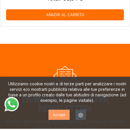
AÑADIR AL CARRITO
Utilizziamo cookie nostri e di terze parti per analizzare i nostri
servizi e/o mostrarti pubblicità relativa alle tue preferenze in
base a un profilo creato dalle tue abitudini di navigazione (ad
ISCRIVITI ALLA NOSTRA
esempio, le pagine visitate).
NEWSLETTER!
Accept
Iscriviti per ricevere aggiornamenti, accesso a offerte
esclusive e molto altro ancora.