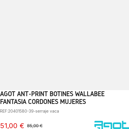
AGOT ANT-PRINT BOTINES WALLABEE
1
2
3
4
5
6
7
8
9
10
FANTASIA CORDONES MUJERES
REF:20401580-39-serraje vaca
51,00 €
85,00 €