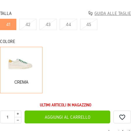
TALLA
GUIDA ALLE TAGLIE
41
42
43
44
45
COLORE
CREMA
CREMA
ULTIMI ARTICOLI IN MAGAZZINO
favorite_border
AGGIUNGI AL CARRELLO