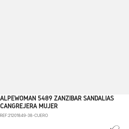
ALPEWOMAN 5489 ZANZIBAR SANDALIAS
1
2
3
4
5
6
7
8
9
10
CANGREJERA MUJER
REF:21201849-38-CUERO