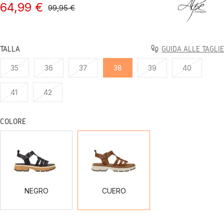
64,99 €
99,95 €
TALLA
GUIDA ALLE TAGLIE
35
36
37
38
39
40
41
42
COLORE
NEGRO
CUERO
NEGRO
CUERO