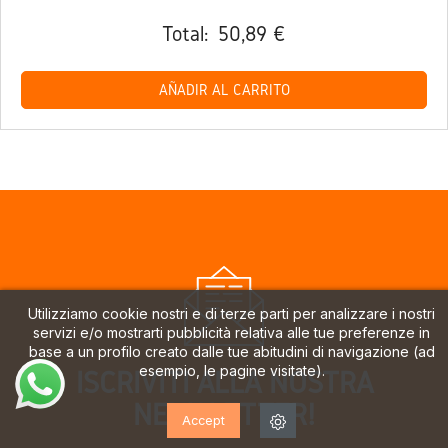
Total:
50,89 €
AÑADIR AL CARRITO
Utilizziamo cookie nostri e di terze parti per analizzare i nostri
servizi e/o mostrarti pubblicità relativa alle tue preferenze in
base a un profilo creato dalle tue abitudini di navigazione (ad
esempio, le pagine visitate).
ISCRIVITI ALLA NOSTRA
NEWSLETTER!
Accept