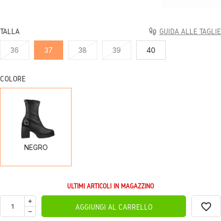
TALLA
GUIDA ALLE TAGLIE
36
37
38
39
40
COLORE
NEGRO
NEGRO
ULTIMI ARTICOLI IN MAGAZZINO
favorite_border
AGGIUNGI AL CARRELLO