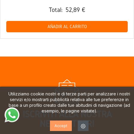
Total:
52,89 €
AÑADIR AL CARRITO
Utilizziamo cookie nostri e di terze parti per analizzare i nostri
servizi e/o mostrarti pubblicità relativa alle tue preferenze in
base a un profilo creato dalle tue abitudini di navigazione (ad
esempio, le pagine visitate).
ISCRIVITI ALLA NOSTRA
NEWSLETTER!
Accept