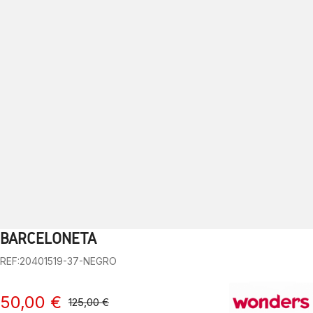
BARCELONETA
1
2
3
4
5
6
7
8
9
10
REF:20401519-37-NEGRO
50,00 €
125,00 €