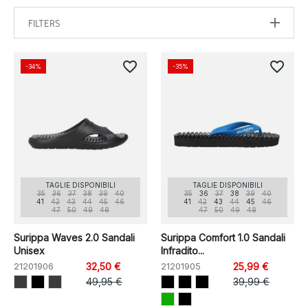
FILTERS
favorite_border
favorite_border
-34%
-35%
TAGLIE DISPONIBILI
TAGLIE DISPONIBILI
35
36
37
38
39
40
35
36
37
38
39
40
41
42
43
44
45
46
41
42
43
44
45
46
47
50
49
48
47
50
49
48
Surippa Waves 2.0 Sandali
Surippa Comfort 1.0 Sandali
Unisex
Infradito...
21201906
32,50 €
21201905
25,99 €
49,95 €
39,99 €