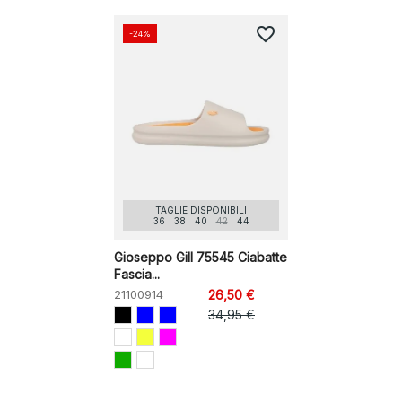
favorite_border
-24%
TAGLIE DISPONIBILI
36
38
40
42
44
Gioseppo Gill 75545 Ciabatte
Fascia...
21100914
26,50 €
34,95 €