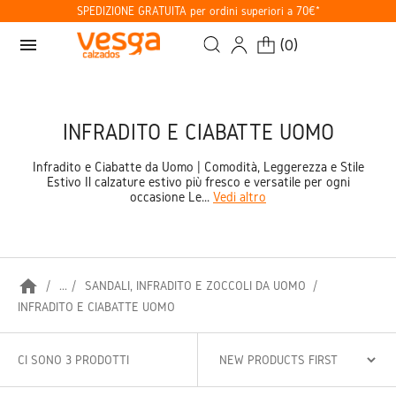
SPEDIZIONE GRATUITA per ordini superiori a 70€*
menu
(
0
)
INFRADITO E CIABATTE UOMO
Infradito e Ciabatte da Uomo | Comodità, Leggerezza e Stile
Estivo Il calzature estivo più fresco e versatile per ogni
occasione Le...
Vedi altro
home
...
SANDALI, INFRADITO E ZOCCOLI DA UOMO
INFRADITO E CIABATTE UOMO
CI SONO 3 PRODOTTI