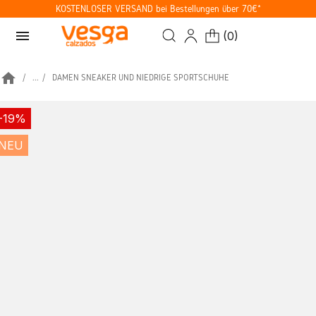
KOSTENLOSER VERSAND bei Bestellungen über 70€*
menu
(
0
)
home
...
DAMEN SNEAKER UND NIEDRIGE SPORTSCHUHE
-19%
NEU