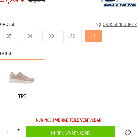
59,95 €
GRÖSSE
GRÖSSENFÜHRER
37
38
39
40
41
FARBE
TPE
TPE
NUR NOCH WENIGE TEILE VERFÜGBAR
favorite_border
IN DEN WARENKORB