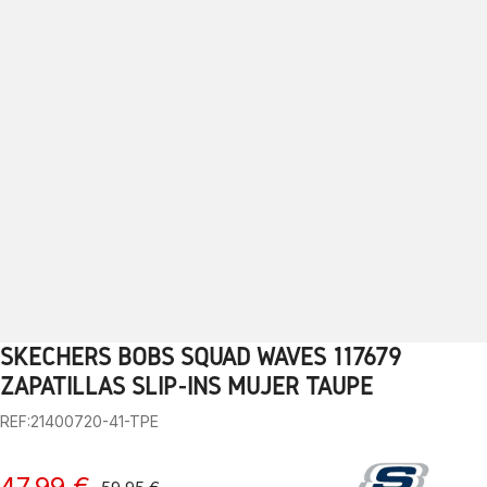
SKECHERS BOBS SQUAD WAVES 117679
1
2
3
4
5
6
7
8
9
10
11
12
13
ZAPATILLAS SLIP-INS MUJER TAUPE
REF:21400720-41-TPE
47,99 €