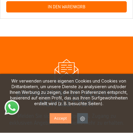
IN DEN WARENKORB
Wir verwenden unsere eigenen Cookies und Cookies von
Drittanbietern, um unsere Dienste zu analysieren und/oder
ABONNIEREN SIE UNSEREN
Ihnen Werbung zu zeigen, die Ihren Präferenzen entspricht,
basierend auf einem Profil, das aus Ihren Surfgewohnheiten
NEWSLETTER!
erstellt wird (z. B. besuchte Seiten).
Melden Sie sich an, um Updates, Zugang zu
Accept
exklusiven Angeboten und vieles mehr zu erhalten.