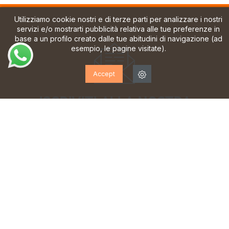
Utilizziamo cookie nostri e di terze parti per analizzare i nostri
servizi e/o mostrarti pubblicità relativa alle tue preferenze in
base a un profilo creato dalle tue abitudini di navigazione (ad
esempio, le pagine visitate).
Accept
ISCRIVITI ALLA NOSTRA
NEWSLETTER!
Iscriviti per ricevere aggiornamenti, accesso a offerte
esclusive e molto altro ancora.
Ho letto e accetto la
informativa sulla privacy