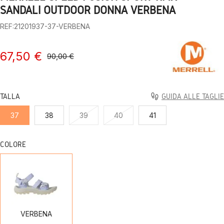
1
2
3
4
5
6
7
8
9
10
SANDALI OUTDOOR DONNA VERBENA
REF:21201937-37-VERBENA
67,50 €
90,00 €
TALLA
GUIDA ALLE TAGLIE
37
38
39
40
41
COLORE
VERBENA
VERBENA