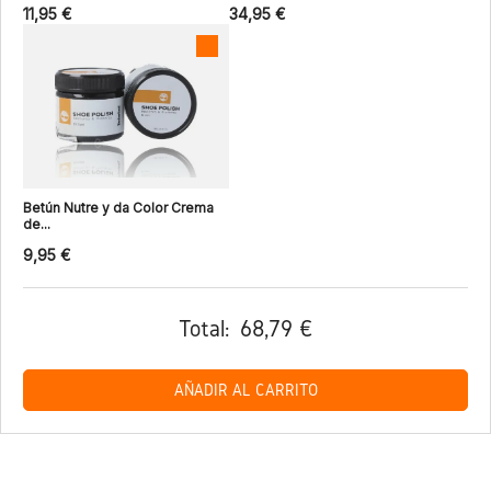
11,95 €
34,95 €
Betún Nutre y da Color Crema
de...
9,95 €
Total:
68,79 €
AÑADIR AL CARRITO