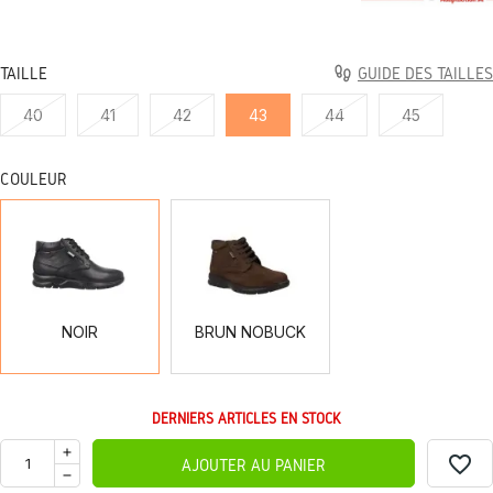
TAILLE
GUIDE DES TAILLES
40
41
42
43
44
45
COULEUR
NOIR
BRUN
NOBUCK
NOIR
BRUN NOBUCK
DERNIERS ARTICLES EN STOCK
favorite_border
AJOUTER AU PANIER