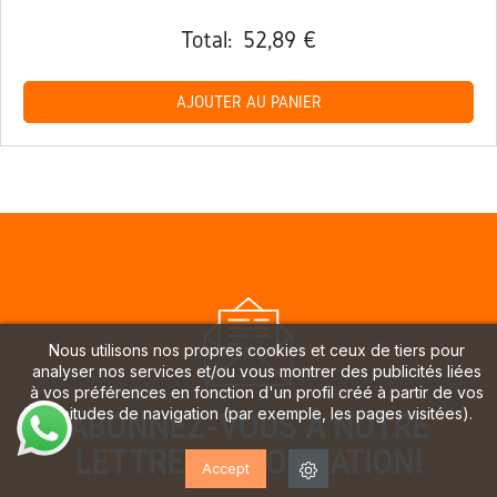
Total:
52,89 €
AJOUTER AU PANIER
Nous utilisons nos propres cookies et ceux de tiers pour
analyser nos services et/ou vous montrer des publicités liées
à vos préférences en fonction d'un profil créé à partir de vos
habitudes de navigation (par exemple, les pages visitées).
ABONNEZ-VOUS À NOTRE
LETTRE D'INFORMATION!
Accept