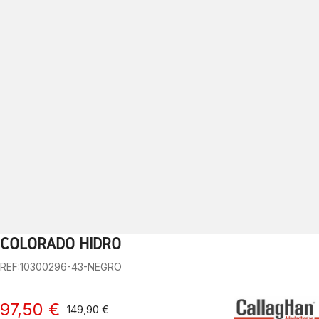
COLORADO HIDRO
1
2
3
4
5
6
7
8
9
10
REF:10300296-43-NEGRO
97,50 €
149,90 €