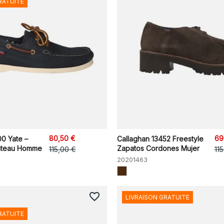
RATUITE
80,50 €
69
00 Yate –
Callaghan 13452 Freestyle
ateau Homme
Zapatos Cordones Mujer
115,00 €
11
20201463
favorite_border
LIVRAISON GRATUITE
RATUITE