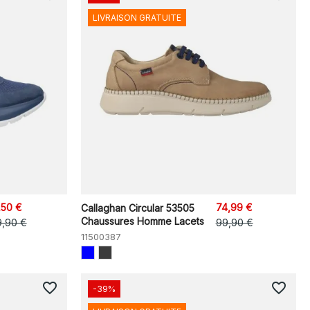
LIVRAISON GRATUITE
,50 €
74,99 €
Callaghan Circular 53505
Chaussures Homme Lacets
9,90 €
99,90 €
11500387
favorite_border
favorite_border
-39%