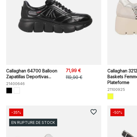
71,99 €
Callaghan 64700 Balloon
Callaghan 321
Zapatillas Deportivas...
Baskets Femm
119,90 €
Plateforme
21400646
21100925
favorite_border
-35%
-50%
EN RUPTURE DE STOCK