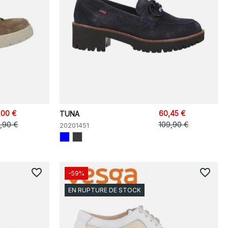
,00 €
60,45 €
TUNA
9,90 €
109,90 €
20201451
favorite_border
favorite_border
-59%
EN RUPTURE DE STOCK