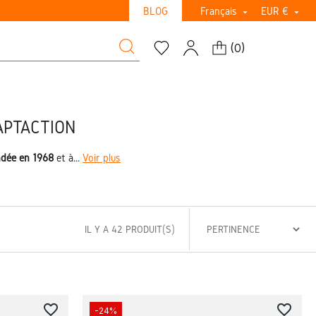
BLOG
Français
EUR €


(
0
)
APTACTION
ndée en 1968
et à...
Voir plus
IL Y A 42 PRODUIT(S)
favorite_border
favorite_border
-24%