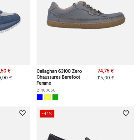
,50 €
74,75 €
Callaghan 63100 Zero
Chaussures Barefoot
9,90 €
115,00 €
Femme
21400650
favorite_border
favorite_border
-44%