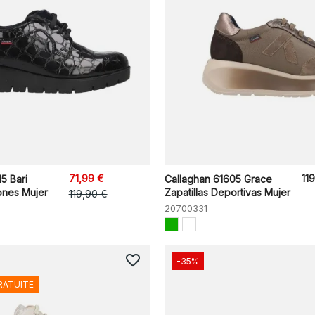
71,99 €
11
5 Bari
Callaghan 61605 Grace
ones Mujer
Zapatillas Deportivas Mujer
119,90 €
20700331
favorite_border
-35%
RATUITE