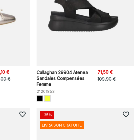
,10 €
71,50 €
Callaghan 29904 Atenea
Sandales Compensées
,00 €
109,90 €
Femme
21201853
favorite_border
favorite_border
-35%
LIVRAISON GRATUITE