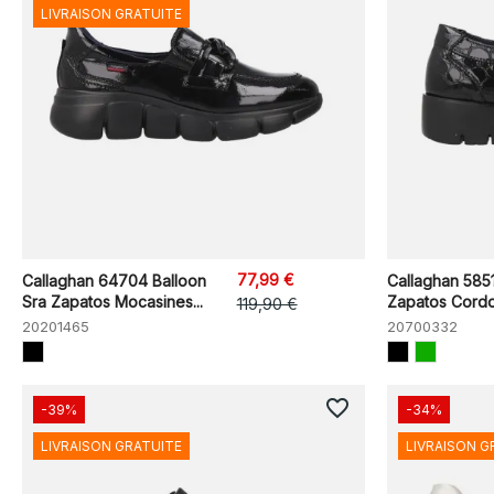
LIVRAISON GRATUITE
77,99 €
Callaghan 64704 Balloon
Callaghan 5851
Sra Zapatos Mocasines...
Zapatos Cord
119,90 €
20201465
20700332
favorite_border
-39%
-34%
LIVRAISON GRATUITE
LIVRAISON G