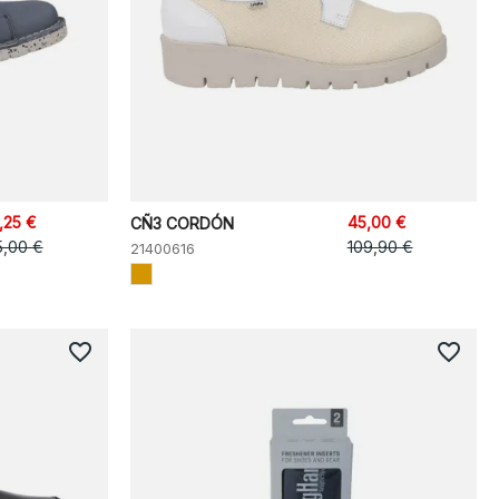
,25 €
45,00 €
CÑ3 CORDÓN
5,00 €
109,90 €
21400616
favorite_border
favorite_border