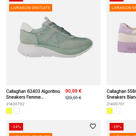
LIVRAISON GRATUITE
LIVRAISON G
90,99 €
Callaghan 62403 Algoritmo
Callaghan 558
Sneakers Femme...
Sneakers Blanc
129,91 €
21400702
21400701
favorite_border
-24%
-29%