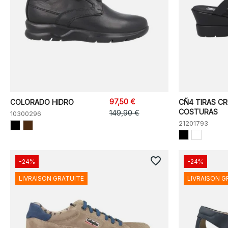
97,50 €
COLORADO HIDRO
CÑ4 TIRAS C
COSTURAS
149,90 €
10300296
21201793
favorite_border
-24%
-24%
LIVRAISON GRATUITE
LIVRAISON G