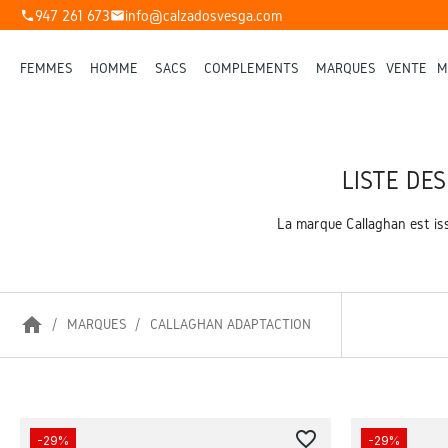
947 261 673
info@calzadosvesga.com
phone
mail
FEMMES
HOMME
SACS
COMPLÉMENTS
MARQUES
VENTE
M
LISTE DE
La marque Callaghan est iss
home
MARQUES
CALLAGHAN ADAPTACTION
favorite_border
-29%
-29%