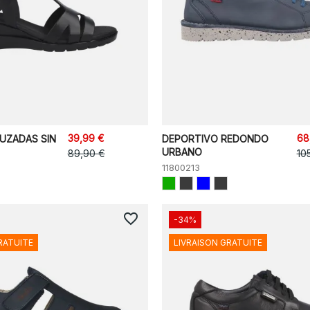
39,99 €
68
RUZADAS SIN
DEPORTIVO REDONDO
URBANO
89,90 €
10
11800213
favorite_border
-34%
RATUITE
LIVRAISON GRATUITE