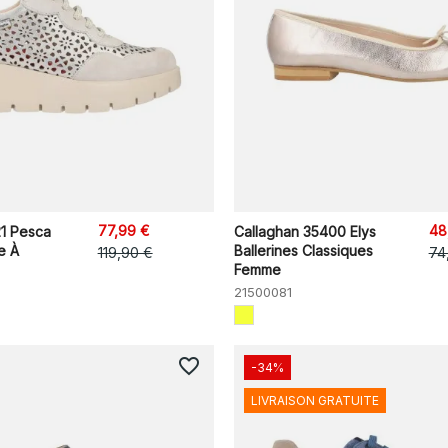
77,99 €
48
21 Pesca
Callaghan 35400 Elys
e À
Ballerines Classiques
119,90 €
74
Femme
21500081
favorite_border
-34%
LIVRAISON GRATUITE