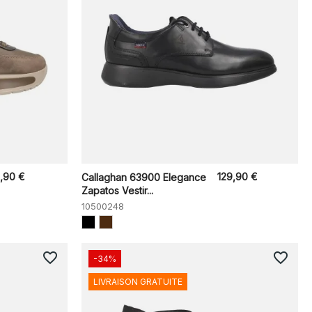
9,90 €
129,90 €
Callaghan 63900 Elegance
Zapatos Vestir...
10500248
favorite_border
favorite_border
-34%
LIVRAISON GRATUITE