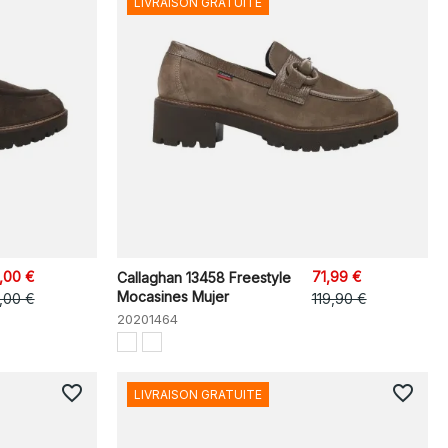
LIVRAISON GRATUITE
,00 €
71,99 €
Callaghan 13458 Freestyle
Mocasines Mujer
5,00 €
119,90 €
20201464
favorite_border
favorite_border
LIVRAISON GRATUITE