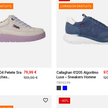
RATUITE
LIVRAISON GRATUITE
76,99 €
97
04 Petete Sra
Callaghan 61205 Algoritmo
hes...
Luxe – Sneakers Homme
109,90 €
12
11800249
favorite_border
-40%