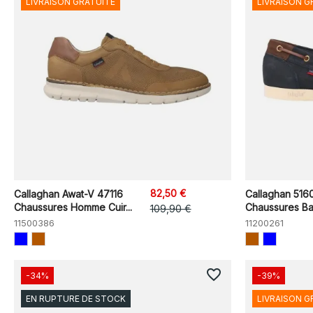
LIVRAISON GRATUITE
LIVRAISON G
82,50 €
Callaghan Awat-V 47116
Callaghan 516
Chaussures Homme Cuir...
Chaussures B
109,90 €
11500386
11200261
favorite_border
-34%
-39%
EN RUPTURE DE STOCK
LIVRAISON G