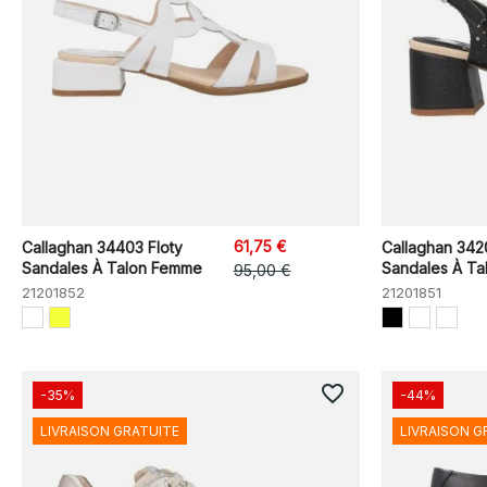
61,75 €
Callaghan 34403 Floty
Callaghan 342
Sandales À Talon Femme
Sandales À T
95,00 €
21201852
21201851
favorite_border
-35%
-44%
LIVRAISON GRATUITE
LIVRAISON G