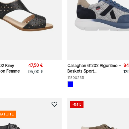
47,50 €
84
02 Kimy
Callaghan 61202 Algoritmo –
alon Femme
Baskets Sport...
95,00 €
12
11800235
favorite_border
-54%
RATUITE