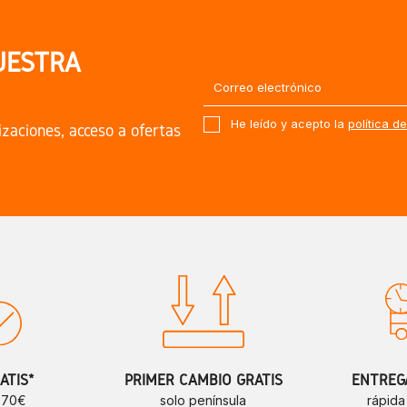
UESTRA
He leído y acepto la
política d
izaciones, acceso a ofertas
ATIS*
PRIMER CAMBIO GRATIS
ENTREGA
e 70€
solo península
rápida