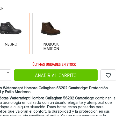
OR
NEGRO
NOBUCK
MARRON
NEGRO
NOBUCK
MARRON
ÚLTIMAS UNIDADES EN STOCK
favorite_border
AÑADIR AL CARRITO
s Wateradapt Hombre Callaghan 56202 Cambridge: Protección
l y Estilo Moderno
Botas Wateradapt Hombre Callaghan 56202 Cambridge
combinan la
ma tecnología en calzado con un diseño elegante y atemporal que
dapta a cualquier situación. Estas botas están pensadas para
llos que valoran el confort, la durabilidad y la protección en sus
turas diarias, sin sacrificar el estilo. Ya sea para caminar por la