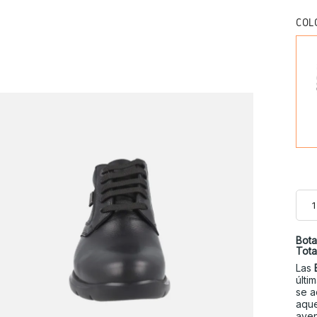
COL
Bota
Tota
Las
últi
se a
aque
aven