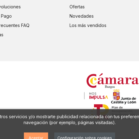
voluciones
Ofertas
 Pago
Novedades
recuentes FAQ
Los más vendidos
as
ros servicios y/o mostrarte publicidad relacionada con tus preferen
navegación (por ejemplo, páginas visitadas).
Aceptar
Configuración sobre cookies