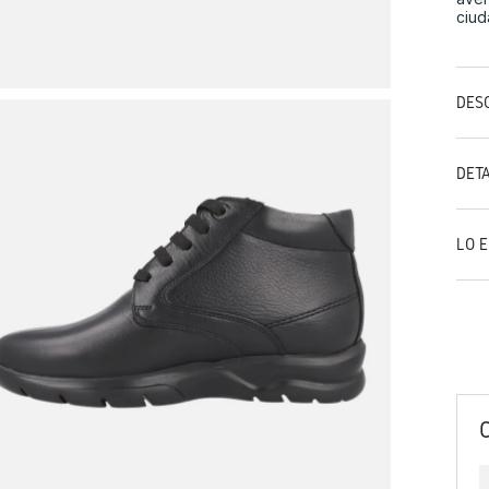
ciud
DES
DET
LO 