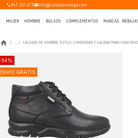
947 261 673
info@calzadosvesga.com
phone
mail
MUJER
HOMBRE
BOLSOS
COMPLEMENTOS
MARCAS
REBAJA
home
...
CALZADO DE HOMBRE: ESTILO, COMODIDAD Y CALIDAD PARA CADA PAS
-34%
ENVÍO GRATIS