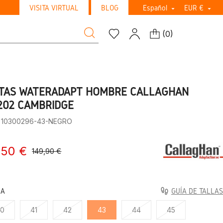
VISITA VIRTUAL
BLOG
Español
EUR €


(
0
)
TAS WATERADAPT HOMBRE CALLAGHAN
202 CAMBRIDGE
: 10300296-43-NEGRO
,50 €
149,90 €
LA
GUÍA DE TALLAS
40
41
42
43
44
45