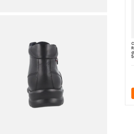
C
R
d
5