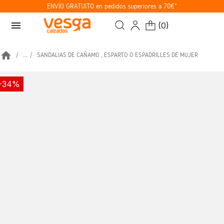
ENVÍO GRATUITO en pedidos superiores a 70€*
menu
(
0
)
home
...
SANDALIAS DE CAÑAMO , ESPARTO O ESPADRILLES DE MUJER
-34%