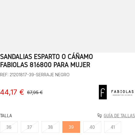
SANDALIAS ESPARTO O CÁÑAMO
1
2
3
4
5
6
7
8
9
10
FABIOLAS 816800 PARA MUJER
REF: 21201817-39-SERRAJE NEGRO
44,17 €
67,95 €
TALLA
GUÍA DE TALLAS
36
37
38
39
40
41