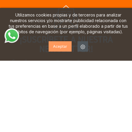
Utilizamos cookies propias y de terceros para analizar
nuestros servicios y/o mostrarte publicidad relacionada con
tus preferencias en base a un perfil elaborado a partir de tus
hábitos de navegación (por ejemplo, páginas visitadas).
¡SUSCRÍBETE A NUESTRA
NEWSLETTER!
Aceptar
Suscríbase para recibir actualizaciones, acceso a
ofertas exclusivas y mucho más.
He leído y acepto la
política de privacidad