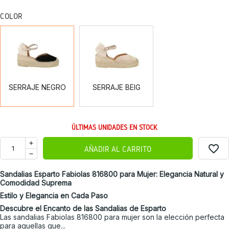
COLOR
SERRAJE
SERRAJE
NEGRO
BEIG
SERRAJE NEGRO
SERRAJE BEIG
ÚLTIMAS UNIDADES EN STOCK
favorite_border
AÑADIR AL CARRITO
Sandalias Esparto Fabiolas 816800 para Mujer: Elegancia Natural y
Comodidad Suprema
Estilo y Elegancia en Cada Paso
Descubre el Encanto de las Sandalias de Esparto
Las
sandalias
Fabiolas 816800 para mujer son la elección perfecta
para aquellas que...