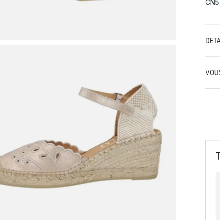
CÑ5
DÉT
VOU