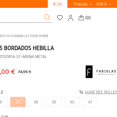
BLOG
Français
EUR €


(
0
)
ARTO OU ESPADRILLES POUR FEMME
5 BORDADOS HEBILLA
:21201814-37-ARENA METAL
,00 €
74,95 €
LE
GUIDE DES TAILLES
6
37
38
39
40
41