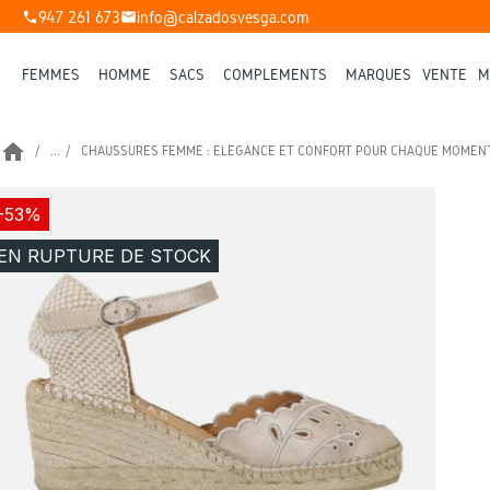
947 261 673
info@calzadosvesga.com
phone
mail
FEMMES
HOMME
SACS
COMPLÉMENTS
MARQUES
VENTE
M
home
...
CHAUSSURES FEMME : ÉLÉGANCE ET CONFORT POUR CHAQUE MOMEN
-53%
EN RUPTURE DE STOCK