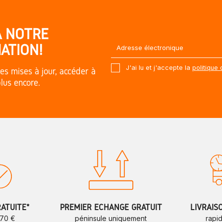
À NOTRE
ATION!
J'ai lu et j'accepte la
politique 
es mises à jour, accéder à
plus encore.
RATUITE*
PREMIER ÉCHANGE GRATUIT
LIVRAIS
 70 €
péninsule uniquement
rapi