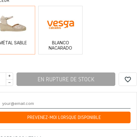
LEUR
MÉTAL
BLANCO
SABLE
NACARADO
MÉTAL SABLE
BLANCO
NACARADO
favorite_border
EN RUPTURE DE STOCK
PRÉVENEZ-MOI LORSQUE DISPONIBLE