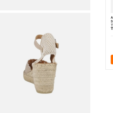
A
S
T
1