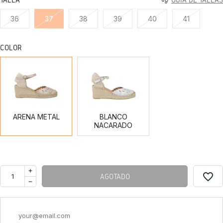
36
37
38
39
40
41
COLOR
ARENA
BLANCO
METAL
NACARADO
ARENA METAL
BLANCO
NACARADO
favorite_border
AGOTADO