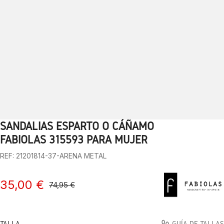
SANDALIAS ESPARTO O CÁÑAMO
1
2
3
4
5
6
7
8
9
10
FABIOLAS 315593 PARA MUJER
REF: 21201814-37-ARENA METAL
35,00 €
74,95 €
TALLA
GUÍA DE TALLAS