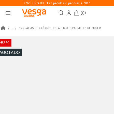
ENVÍO GRATUITO en pedidos superiores a 70€*
menu
(
0
)
home
...
SANDALIAS DE CAÑAMO , ESPARTO O ESPADRILLES DE MUJER
-53%
AGOTADO