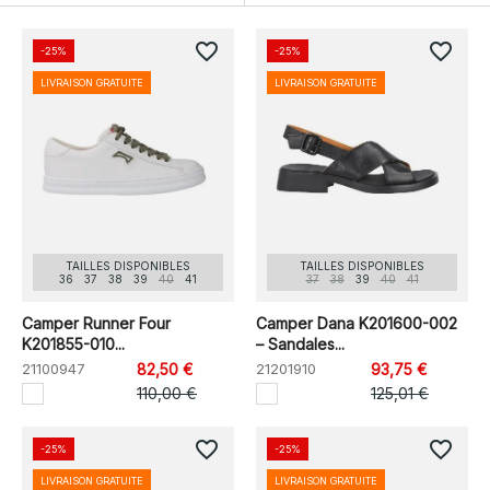
favorite_border
favorite_border
-25%
-25%
LIVRAISON GRATUITE
LIVRAISON GRATUITE
TAILLES DISPONIBLES
TAILLES DISPONIBLES
36
37
38
39
40
41
37
38
39
40
41
Camper Runner Four
Camper Dana K201600-002
K201855-010...
– Sandales...
21100947
82,50 €
21201910
93,75 €
110,00 €
125,01 €
favorite_border
favorite_border
-25%
-25%
LIVRAISON GRATUITE
LIVRAISON GRATUITE