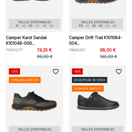
TAILLES DISPONIBLES
TAILLES DISPONIBLES
41
42
43
44
45
46
40
41
42
43
44
45
Camper Karst Sandal
Camper Drift Trail K101084-
K101048-006...
004...
11300277
74,25 €
11800251
98,00 €
99,00 €
140,00 €
favorite_border
favorite_border
-25%
-40%
LIVRAISON GRATUITE
EN RUPTURE DE STOCK
LIVRAISON GRATUITE
TAILLES DISPONIBLES
TAILLES DISPONIBLES