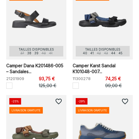
TAILLES DISPONIBLES
TAILLES DISPONIBLES
37
38
39
40
41
40
41
42
43
44
45
Camper Dana K201486-005
Camper Karst Sandal
– Sandales...
K101048-007...
21201909
93,75 €
11300278
74,25 €
125,00 €
99,00 €
favorite_border
favorite_border
-25%
-29%
LIVRAISON GRATUITE
LIVRAISON GRATUITE