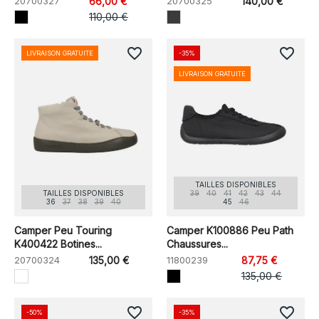
20700327
66,00 €
20700325
140,00 €
110,00 €
favorite_border
favorite_border
LIVRAISON GRATUITE
-35%
LIVRAISON GRATUITE
TAILLES DISPONIBLES
TAILLES DISPONIBLES
39
40
41
42
43
44
36
37
38
39
40
45
46
Camper Peu Touring
Camper K100886 Peu Path
K400422 Botines...
Chaussures...
20700324
135,00 €
11800239
87,75 €
135,00 €
favorite_border
favorite_border
-50%
-35%