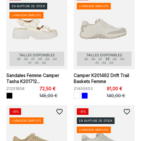
EN RUPTURE DE STOCK
LIVRAISON GRATUITE
LIVRAISON GRATUITE
TAILLES DISPONIBLES
TAILLES DISPONIBLES
35
36
37
38
39
40
35
36
37
38
39
40
41
42
43
41
42
43
Sandales Femme Camper
Camper K201462 Drift Trail
Tasha K201712...
Baskets Femme
21201858
72,50 €
21400653
91,00 €
145,00 €
140,00 €
favorite_border
favorite_border
-35%
-35%
LIVRAISON GRATUITE
EN RUPTURE DE STOCK
LIVRAISON GRATUITE