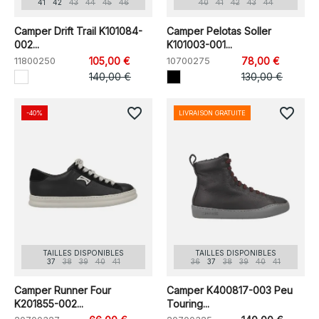
41
42
43
44
45
46
40
41
42
43
44
Camper Drift Trail K101084-
Camper Pelotas Soller
002...
K101003-001...
11800250
105,00 €
10700275
78,00 €
140,00 €
130,00 €
favorite_border
favorite_border
-40%
LIVRAISON GRATUITE
TAILLES DISPONIBLES
TAILLES DISPONIBLES
37
38
39
40
41
36
37
38
39
40
41
Camper Runner Four
Camper K400817-003 Peu
K201855-002...
Touring...