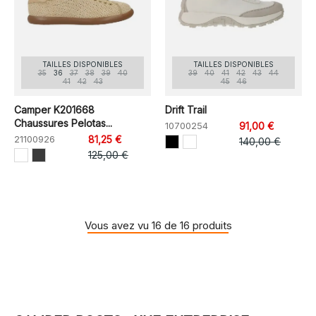
TAILLES DISPONIBLES
TAILLES DISPONIBLES
35
36
37
38
39
40
39
40
41
42
43
44
41
42
43
45
46
Camper K201668
Drift Trail
Chaussures Pelotas...
10700254
91,00 €
21100926
81,25 €
140,00 €
125,00 €
Vous avez vu 16 de 16 produits