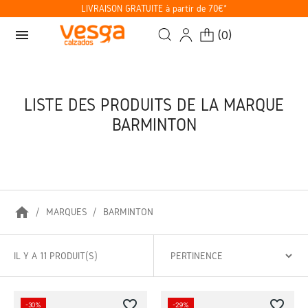
LIVRAISON GRATUITE à partir de 70€*
menu
(
0
)
LISTE DES PRODUITS DE LA MARQUE
BARMINTON
home
MARQUES
BARMINTON
IL Y A 11 PRODUIT(S)
favorite_border
favorite_border
-30%
-29%