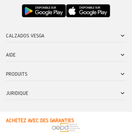
keyboard_arrow_down
CALZADOS VESGA
keyboard_arrow_down
AIDE
keyboard_arrow_down
PRODUITS
keyboard_arrow_down
JURIDIQUE
ACHETEZ AVEC DES GARANTIES