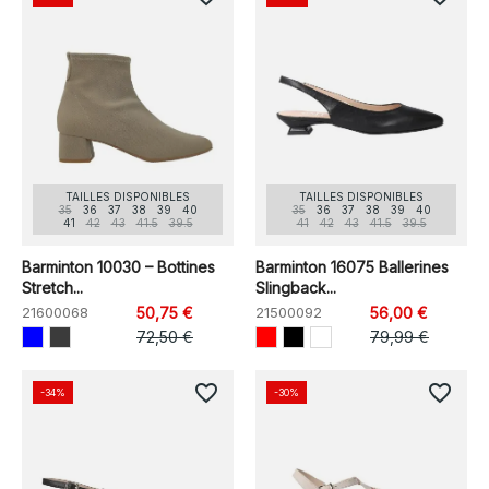
TAILLES DISPONIBLES
TAILLES DISPONIBLES
35
36
37
38
39
40
35
36
37
38
39
40
41
42
43
41.5
39.5
41
42
43
41.5
39.5
Barminton 10030 – Bottines
Barminton 16075 Ballerines
Stretch...
Slingback...
21600068
50,75 €
21500092
56,00 €
72,50 €
79,99 €
favorite_border
favorite_border
-34%
-30%