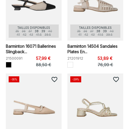
TAILLES DISPONIBLES
TAILLES DISPONIBLES
35
36
37
38
39
40
35
36
37
38
39
40
41
42
43
41.5
39.5
41
42
43
41.5
39.5
Barminton 16071 Ballerines
Barminton 14504 Sandales
Slingback...
Plates En...
21500091
57,99 €
21201912
53,89 €
88,50 €
76,99 €
favorite_border
favorite_border
-30%
-29%