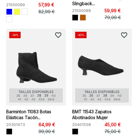
Slingback...
21500089
57,99 €
21500088
59,99 €
82,99 €
79,99 €
favorite_border
favorite_border
-34%
-40%
TAILLES DISPONIBLES
TAILLES DISPONIBLES
35
36
37
38
39
40
35
36
37
38
39
40
41
42
43
41.5
39.5
41
42
43
41.5
39.5
Barminton 11083 Botas
BMT 11543 Zapatos
Elásticas Tacón...
Abotinados Mujer
20301473
64,99 €
20401558
45,00 €
99,90 €
75,00 €