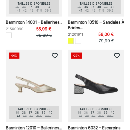
TAILLES DISPONIBLES
TAILLES DISPONIBLES
35
36
37
38
39
40
35
36
37
38
39
40
41
42
43
41.5
39.5
41
42
43
41.5
39.5
Barminton 14001 – Ballerines...
Barminton 10510 – Sandales À
Brides...
21500090
55,99 €
21201911
56,00 €
79,99 €
79,99 €
favorite_border
favorite_border
-30%
-25%
TAILLES DISPONIBLES
TAILLES DISPONIBLES
35
36
37
38
39
40
35
36
37
38
39
40
41
42
43
41.5
39.5
41
42
43
41.5
39.5
Barminton 12010 – Ballerines...
Barminton 6032 – Escarpins