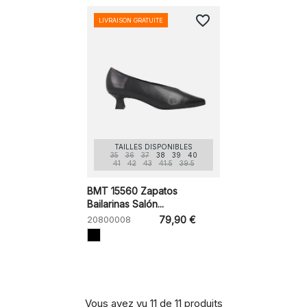
favorite_border
LIVRAISON GRATUITE
TAILLES DISPONIBLES
35
36
37
38
39
40
41
42
43
41.5
39.5
BMT 15560 Zapatos
Bailarinas Salón...
20800008
79,90 €
Vous avez vu 11 de 11 produits