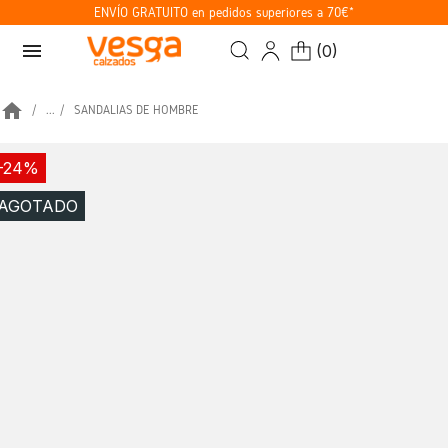
ENVÍO GRATUITO en pedidos superiores a 70€*
menu
(
0
)
home
...
SANDALIAS DE HOMBRE
-24%
AGOTADO