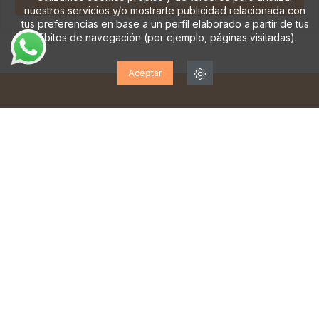
AÑADIR AL CARRITO
nuestros servicios y/o mostrarte publicidad relacionada con
tus preferencias en base a un perfil elaborado a partir de tus
hábitos de navegación (por ejemplo, páginas visitadas).
Aceptar
¡SUSCRÍBETE A NUESTRA
NEWSLETTER!
Suscríbase para recibir actualizaciones, acceso a
ofertas exclusivas y mucho más.