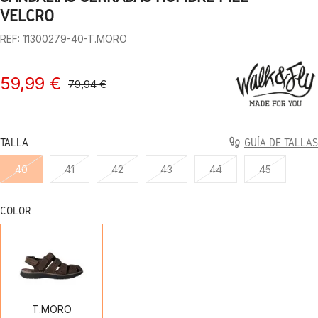
VELCRO
REF: 11300279-40-T.MORO
59,99 €
79,94 €
TALLA
GUÍA DE TALLAS
40
41
42
43
44
45
COLOR
T.MORO
T.MORO