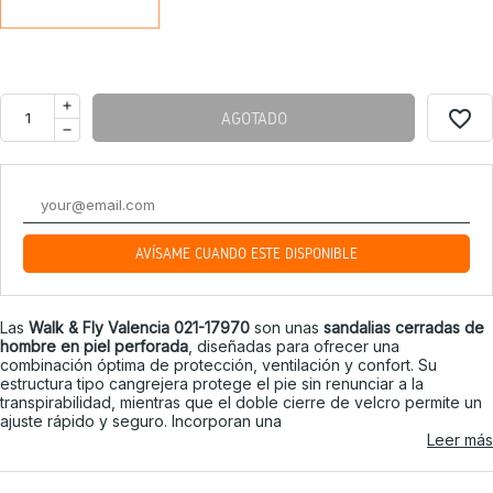
favorite_border
AGOTADO
AVÍSAME CUANDO ESTÉ DISPONIBLE
Las
Walk & Fly Valencia 021-17970
son unas
sandalias cerradas de
hombre en piel perforada
, diseñadas para ofrecer una
combinación óptima de protección, ventilación y confort. Su
estructura tipo cangrejera protege el pie sin renunciar a la
transpirabilidad, mientras que el doble cierre de velcro permite un
ajuste rápido y seguro. Incorporan una
Leer más