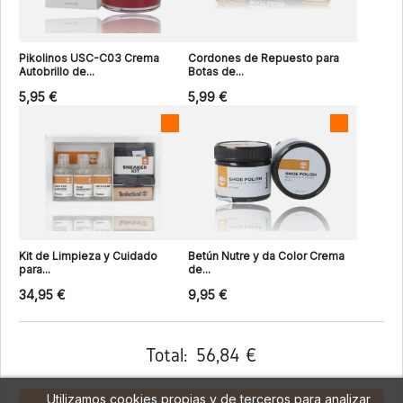
Pikolinos USC-C03 Crema
Cordones de Repuesto para
Autobrillo de...
Botas de...
5,95 €
5,99 €
Kit de Limpieza y Cuidado
Betún Nutre y da Color Crema
para...
de...
34,95 €
9,95 €
Total:
56,84 €
Utilizamos cookies propias y de terceros para analizar