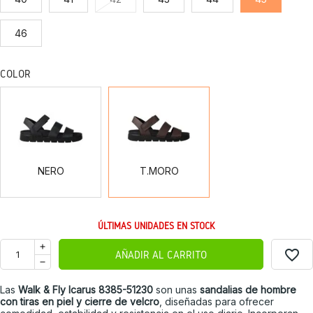
46
COLOR
NERO
T.MORO
NERO
T.MORO
ÚLTIMAS UNIDADES EN STOCK
favorite_border
AÑADIR AL CARRITO
Las
Walk & Fly Icarus 8385-51230
son unas
sandalias de hombre
con tiras en piel y cierre de velcro
, diseñadas para ofrecer