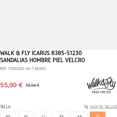
WALK & FLY ICARUS 8385-51230
1
2
3
4
5
6
7
8
9
10
SANDALIAS HOMBRE PIEL VELCRO
REF: 11300285-45-T.MORO
55,99 €
79,94 €
TALLA
GUÍA DE TALLAS
40
41
42
43
44
45