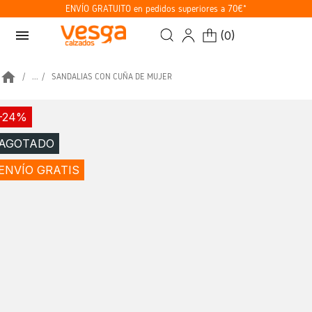
ENVÍO GRATUITO en pedidos superiores a 70€*
menu
(
0
)
home
...
SANDALIAS CON CUÑA DE MUJER
-24%
AGOTADO
ENVÍO GRATIS