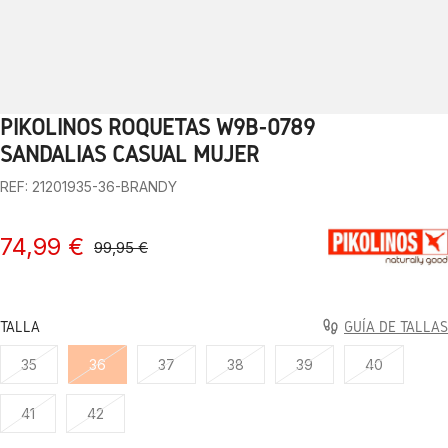
PIKOLINOS ROQUETAS W9B-0789
1
2
3
4
5
6
7
8
9
10
SANDALIAS CASUAL MUJER
REF: 21201935-36-BRANDY
74,99 €
99,95 €
TALLA
GUÍA DE TALLAS
35
36
37
38
39
40
41
42