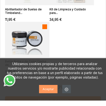
Abrillantador de Suelas de
Kit de Limpieza y Cuidado
Timbeland...
para...
11,95 €
34,95 €
Betún Nutre y da Color Crema
Utilizamos cookies propias y de terceros para analizar
de...
nuestros servicios y/o mostrarte publicidad relacionada con
9,95 €
tus preferencias en base a un perfil elaborado a partir de tus
hábitos de navegación (por ejemplo, páginas visitadas).
Total:
68,79 €
Aceptar
AÑADIR AL CARRITO