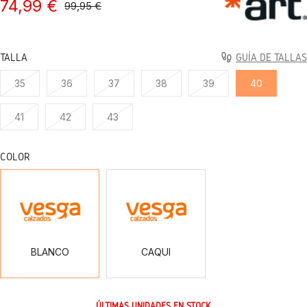
74,99 €
99,95 €
TALLA
GUÍA DE TALLAS
35
36
37
38
39
40
41
42
43
COLOR
BLANCO
CAQUI
BLANCO
CAQUI
ÚLTIMAS UNIDADES EN STOCK