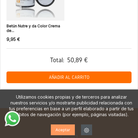
Betún Nutre y da Color Crema
de...
9,95 €
Total:
50,89 €
AÑADIR AL CARRITO
Utilizamos cookies propias y de terceros para analizar
nuestros servicios y/o mostrarte publicidad relacionada con
tus preferencias en base a un perfil elaborado a partir de tus
hábitos de navegación (por ejemplo, páginas visitadas).
Aceptar