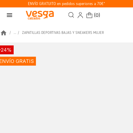
ENVÍO GRATUITO en pedidos superiores a 70€*
menu
(
0
)
home
...
ZAPATILLAS DEPORTIVAS BAJAS Y SNEAKERS MUJER
-24%
ENVÍO GRATIS