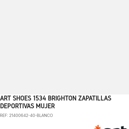
ART SHOES 1534 BRIGHTON ZAPATILLAS
1
2
3
4
5
6
7
8
9
10
DEPORTIVAS MUJER
REF: 21400642-40-BLANCO