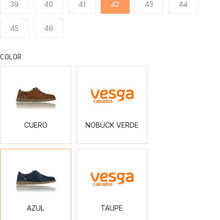
39
40
41
42
43
44
45
46
COLOR
CUERO
NOBUCK
VERDE
CUERO
NOBUCK VERDE
AZUL
TAUPE
AZUL
TAUPE