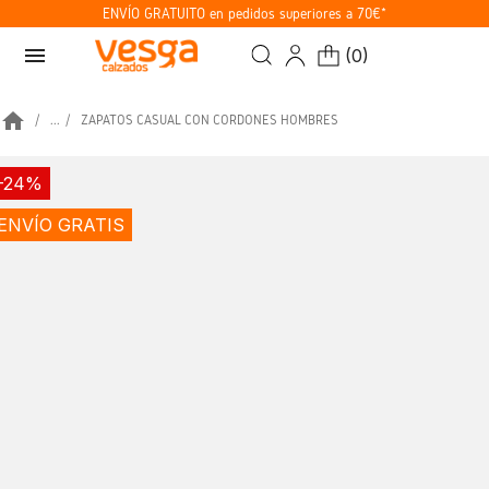
ENVÍO GRATUITO en pedidos superiores a 70€*
menu
(
0
)
home
...
ZAPATOS CASUAL CON CORDONES HOMBRES
-24%
ENVÍO GRATIS