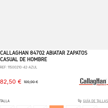
CALLAGHAN 84702 ABIATAR ZAPATOS
1
2
3
4
5
6
7
8
9
10
CASUAL DE HOMBRE
REF: 11500210-42-AZUL
82,50 €
109,90 €
TALLA
GUÍA DE TALLAS