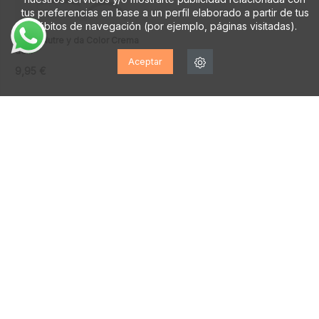
tus preferencias en base a un perfil elaborado a partir de tus
hábitos de navegación (por ejemplo, páginas visitadas).
Betún Nutre y da Color Crema
de...
Aceptar
9,95 €
Total:
50,85 €
AÑADIR AL CARRITO