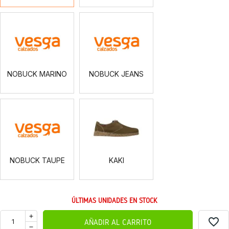
NOBUCK
NOBUCK
MARINO
JEANS
NOBUCK MARINO
NOBUCK JEANS
NOBUCK
KAKI
TAUPE
NOBUCK TAUPE
KAKI
ÚLTIMAS UNIDADES EN STOCK
favorite_border
AÑADIR AL CARRITO