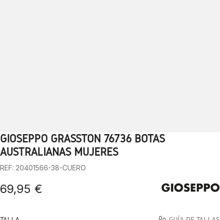
GIOSEPPO GRASSTON 76736 BOTAS
1
2
3
4
5
6
7
8
9
10
AUSTRALIANAS MUJERES
REF: 20401566-38-CUERO
69,95 €
TALLA
GUÍA DE TALLAS