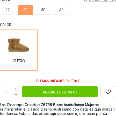
37
38
39
40
COLOR
CUERO
CUERO
ÚLTIMAS UNIDADES EN STOCK
favorite_border
AÑADIR AL CARRITO
Las
Gioseppo Grasston 76736 Botas Australianas Mujeres
reinterpretan el clásico diseño australiano con detalles que marcan
tendencia. Fabricadas en
serraje color cuero
, destacan por su