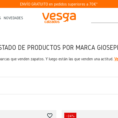
ENVÍO GRATUITO en pedidos superiores a 70€*
S
NOVEDADES
ISTADO DE PRODUCTOS POR MARCA GIOSEP
arcas que venden zapatos. Y luego están las que venden una actitud.
Ve
favorite_border
-24%