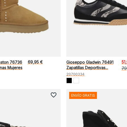
69,95 €
51
sston 76736
Gioseppo Gladwin 76491
anas Mujeres
Zapatillas Deportivas...
79
20700334
favorite_border
ENVÍO GRATIS