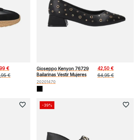
,99 €
42,50 €
Gioseppo Kenyon 76729
Bailarinas Vestir Mujeres
,95 €
64,95 €
20201470
favorite_border
favorite_border
-39%