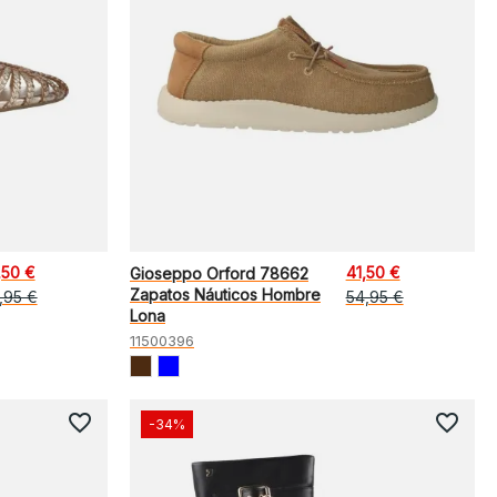
,50 €
41,50 €
Gioseppo Orford 78662
Zapatos Náuticos Hombre
,95 €
54,95 €
Lona
11500396
favorite_border
favorite_border
-34%