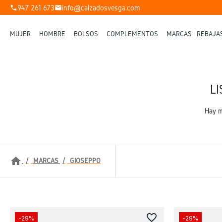
947 261 673
info@calzadosvesga.com
phone
mail
MUJER
HOMBRE
BOLSOS
COMPLEMENTOS
MARCAS
REBAJA
L
Hay m
home
MARCAS
GIOSEPPO
favorite_border
-29%
-29%