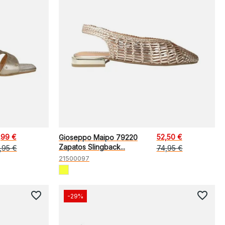
,99 €
52,50 €
Gioseppo Maipo 79220
Zapatos Slingback...
,95 €
74,95 €
21500097
favorite_border
favorite_border
-29%