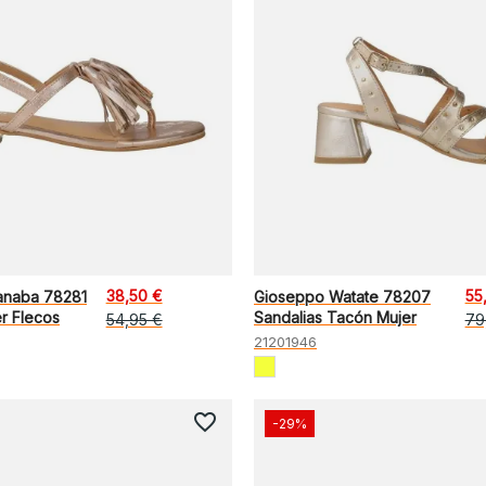
38,50 €
55
anaba 78281
Gioseppo Watate 78207
r Flecos
Sandalias Tacón Mujer
54,95 €
79
21201946
favorite_border
-29%