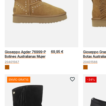
69,95 €
Gioseppo Agder 76999-P
Gioseppo Gra
Botines Australianas Mujer
Botas Australi
20401567
20401566
favorite_border
ENVÍO GRATIS
-34%