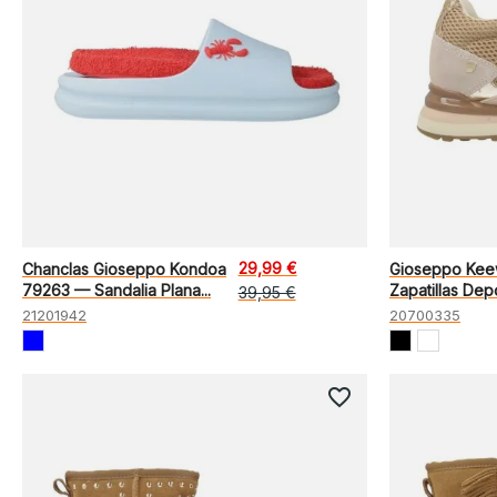
29,99 €
Chanclas Gioseppo Kondoa
Gioseppo Kee
79263 — Sandalia Plana...
Zapatillas Depo
39,95 €
21201942
20700335
favorite_border