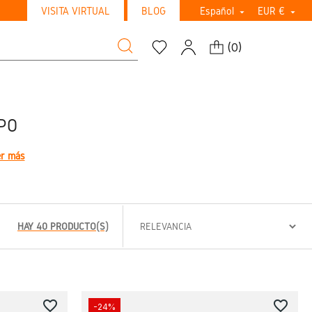
VISITA VIRTUAL
BLOG
Español
EUR €


(
0
)
PO
r más
HAY 40 PRODUCTO(S)
favorite_border
favorite_border
-24%