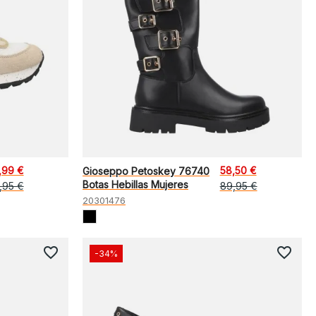
,99 €
58,50 €
Gioseppo Petoskey 76740
Botas Hebillas Mujeres
,95 €
89,95 €
20301476
favorite_border
favorite_border
-34%