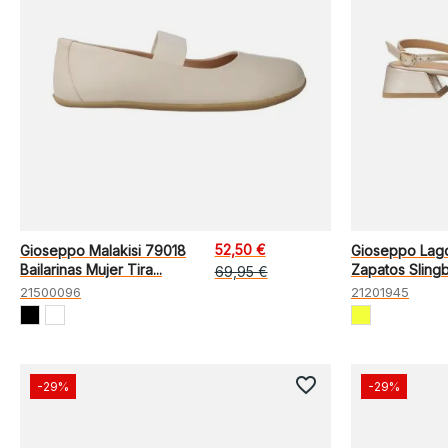
52,50 €
Gioseppo Malakisi 79018
Gioseppo Lag
Bailarinas Mujer Tira...
Zapatos Slingb
69,95 €
21500096
21201945
favorite_border
-29%
-29%