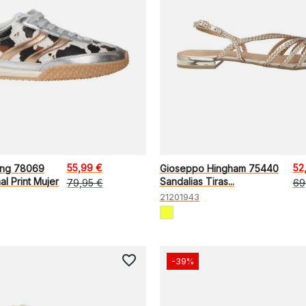
55,99 €
52
ing 78069
Gioseppo Hingham 75440
l Print Mujer
Sandalias Tiras...
79,95 €
69
21201943
favorite_border
-39%