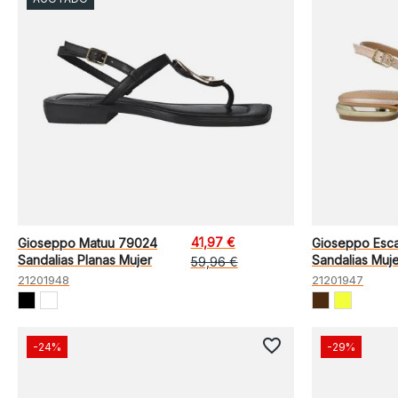
41,97 €
Gioseppo Matuu 79024
Gioseppo Esc
Sandalias Planas Mujer
Sandalias Muje
59,96 €
21201948
21201947
favorite_border
-24%
-29%