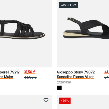
AGOTADO
31,50 €
41
erell 79212
Gioseppo Stony 79072
as Mujer
Sandalias Planas Mujer
44,95 €
54
21201950
favorite_border
-29%