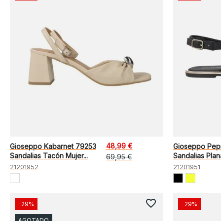
48,99 €
Gioseppo Kabarnet 79253
Gioseppo Pepp
Sandalias Tacón Mujer...
Sandalias Plan
69,95 €
21201952
21201951
favorite_border
-29%
-29%
AGOTADO