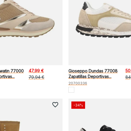
47,99 €
50
watin 77000
Gioseppo Dundas 77008
rtivas...
Zapatillas Deportivas...
79,94 €
84
20700336
favorite_border
-34%