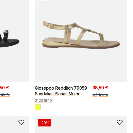
,50 €
38,50 €
Gioseppo Redditch 79059
Sandalias Planas Mujer
,95 €
54,95 €
21201949
favorite_border
favorite_border
-29%