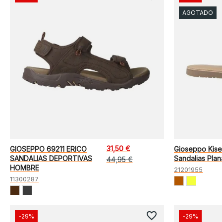
AGOTADO
31,50 €
GIOSEPPO 69211 ERICO
Gioseppo Kise
SANDALIAS DEPORTIVAS
Sandalias Plan
44,95 €
HOMBRE
21201955
11300287
favorite_border
-29%
-29%