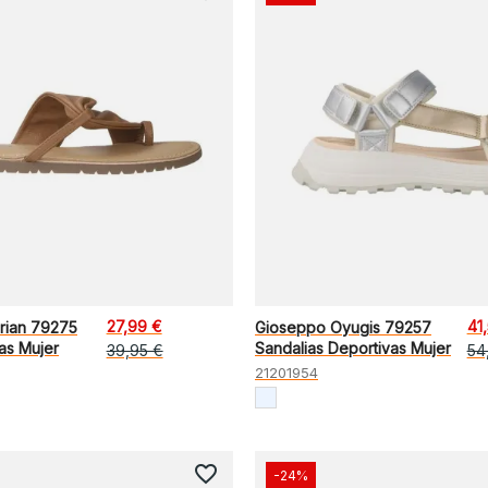
27,99 €
41
rian 79275
Gioseppo Oyugis 79257
as Mujer
Sandalias Deportivas Mujer
39,95 €
54
21201954
favorite_border
-24%