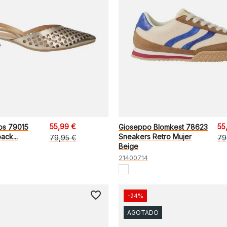
55,99 €
55
os 79015
Gioseppo Blomkest 78623
ack...
Sneakers Retro Mujer
79,95 €
79
Beige
21400714
favorite_border
-24%
AGOTADO