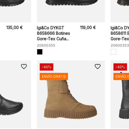
135,00 €
119,00 €
Igi&Co DYKGT
Igi&Co D
8658666 Botines
8658611 
Gore-Tex Cuña...
Gore-Tex 
20600355
20600353
favorite_border
favorite_border
-40%
-40%
ENVÍO GRATIS
ENVÍO 