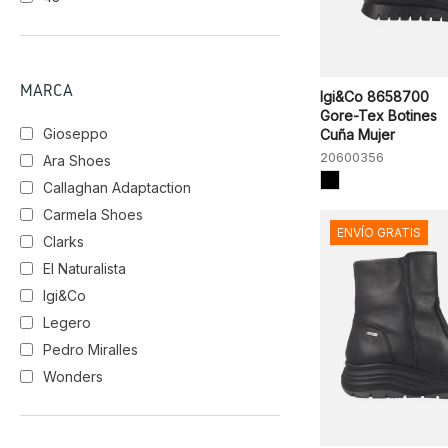
MARCA
Igi&Co 8658700
Gore-Tex Botines
Gioseppo
Cuña Mujer
20600356
Ara Shoes
Callaghan Adaptaction
Carmela Shoes
ENVÍO GRATIS
Clarks
El Naturalista
Igi&Co
Legero
Pedro Miralles
Wonders