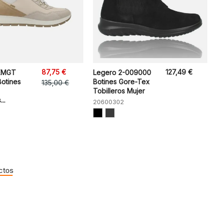
87,75 €
127,49 €
DEMGT
Legero 2-009000
Botines
Botines Gore-Tex
135,00 €
Tobilleros Mujer
..
20600302
ctos