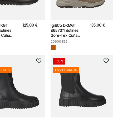
125,00 €
135,00 €
YKGT
Igi&Co DKMGT
Botines
8657311 Botines
Cuña...
Gore-Tex Cuña...
20600352
favorite_border
favorite_border
-35%
GRATIS
ENVÍO GRATIS