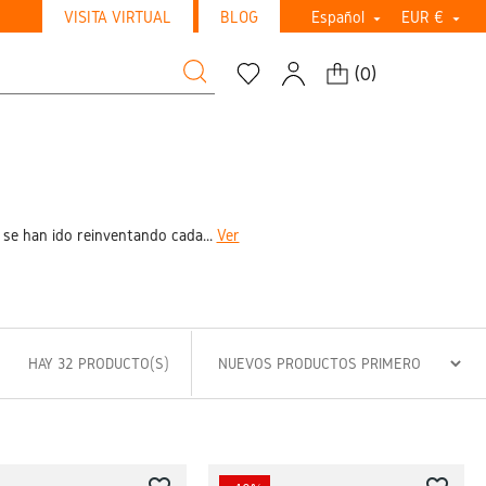
VISITA VIRTUAL
BLOG
Español
EUR €


(
0
)
 se han ido reinventando cada...
Ver
HAY 32 PRODUCTO(S)