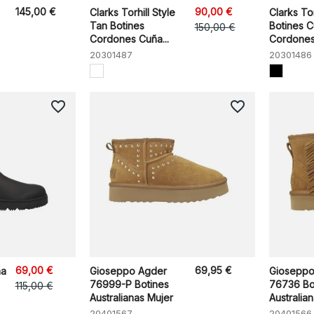
145,00 €
90,00 €
Clarks Torhill Style
Clarks Tor
Tan Botines
Botines 
150,00 €
Cordones Cuña...
Cordones
20301487
20301486
favorite_border
favorite_border
69,00 €
69,95 €
na
Gioseppo Agder
Gioseppo
76999-P Botines
76736 Bo
115,00 €
Australianas Mujer
Australia
20401567
20401566