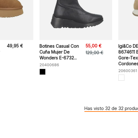
49,95 €
55,00 €
Botines Casual Con
Igi&Co 
Cuña Mujer De
8674611 
129,00 €
Wonders E-6732...
Gore-Tex
Cordones.
20400686
20600361
Has visto 32 de 32 produ