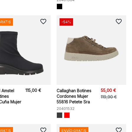
favorite_border
favorite_border
GRATIS
-54%
115,00 €
55,00 €
Amstel
Callaghan Botines
tines
Cordones Mujer
119,90 €
 Cuña Mujer
55816 Petete Sra
20401532
favorite_border
favorite_border
GRATIS
ENVÍO GRATIS