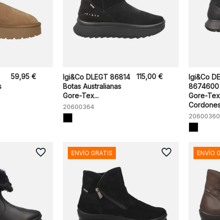
59,95 €
115,00 €
Igi&Co DLEGT 86814
Igi&Co 
s
Botas Australianas
8674600 
Gore-Tex...
Gore-Tex
Cordones.
20600364
20600360
favorite_border
favorite_border
ENVÍO GRATIS
ENVÍO 