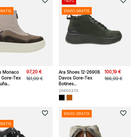
favorite_border
favorite_border
-40%
GRATIS
ENVÍO GRATIS
97,20 €
100,19 €
s Monaco
Ara Shoes 12-26908
 Gore-Tex
Davos Gore-Tex
161,99 €
166,99 €
ña...
Botines...
20600370
favorite_border
favorite_border
ENVÍO GRATIS
GRATIS