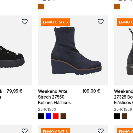
favorite_border
favorite_border
ENVÍO GRATIS
ENVÍO 
79,95 €
109,00 €
k
Weekend Ante
Weekend 
a
Strech 27550
27325 Bo
Botines Elásticos...
Elásticos
20401560
20401559
favorite_border
favorite_border
ENVÍO GRATIS
ENVÍO 