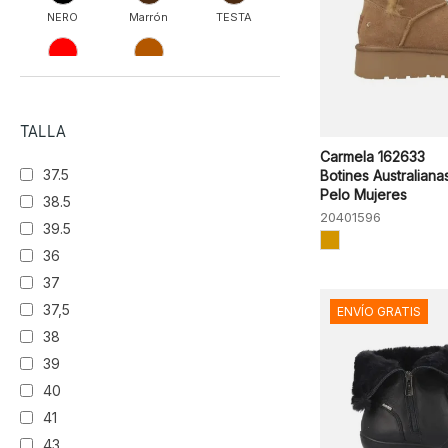
NERO
Marrón
TESTA
Rojo
TERRA
TALLA
Carmela 162633
37.5
Botines Australiana
Pelo Mujeres
38.5
20401596
39.5
36
37
37,5
ENVÍO GRATIS
38
39
40
41
43