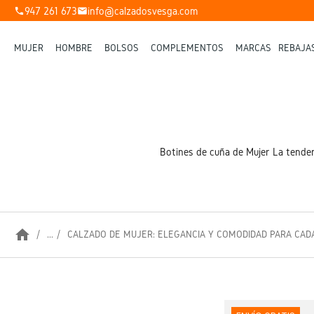
947 261 673
info@calzadosvesga.com
phone
mail
MUJER
HOMBRE
BOLSOS
COMPLEMENTOS
MARCAS
REBAJA
Botines de cuña de Mujer La tenden
home
...
CALZADO DE MUJER: ELEGANCIA Y COMODIDAD PARA CAD