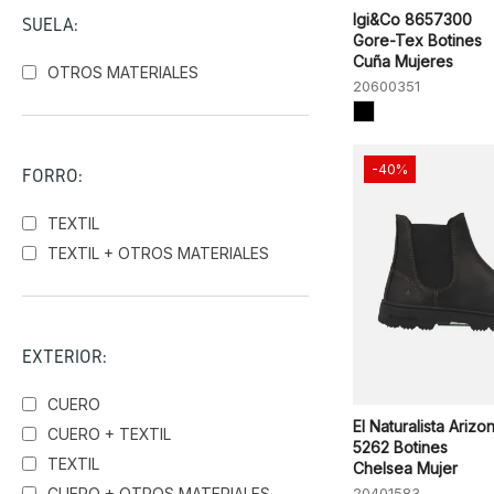
Igi&Co 8657300
SUELA:
Gore-Tex Botines
Cuña Mujeres
OTROS MATERIALES
20600351
-40%
FORRO:
TEXTIL
TEXTIL + OTROS MATERIALES
EXTERIOR:
CUERO
El Naturalista Arizo
CUERO + TEXTIL
5262 Botines
TEXTIL
Chelsea Mujer
CUERO + OTROS MATERIALES
20401583