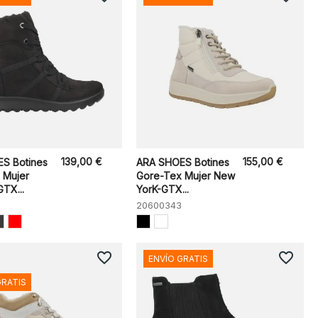
139,00 €
155,00 €
S Botines
ARA SHOES Botines
 Mujer
Gore-Tex Mujer New
TX...
YorK-GTX...
20600343
favorite_border
favorite_border
ENVÍO GRATIS
GRATIS