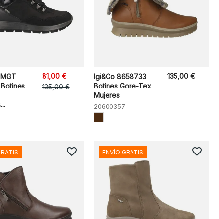
81,00 €
135,00 €
DEMGT
Igi&Co 8658733
Botines
Botines Gore-Tex
135,00 €
Mujeres
..
20600357
favorite_border
favorite_border
GRATIS
ENVÍO GRATIS