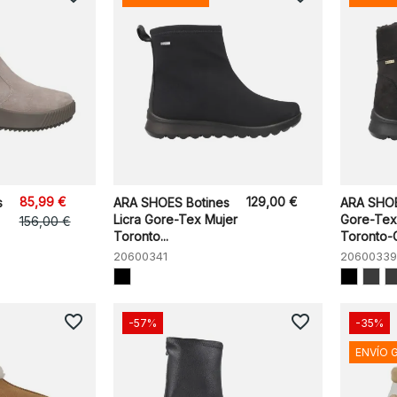
85,99 €
129,00 €
s
ARA SHOES Botines
ARA SHOE
Licra Gore-Tex Mujer
Gore-Tex
156,00 €
Toronto...
Toronto-G
20600341
20600339
favorite_border
favorite_border
-57%
-35%
ENVÍO 