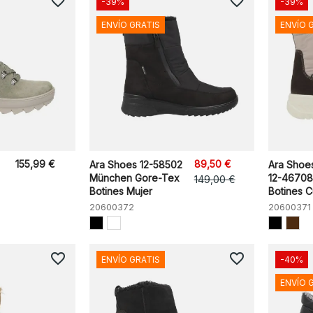
favorite_border
favorite_border
-39%
-39%
ENVÍO GRATIS
ENVÍO 
155,99 €
89,50 €
Ara Shoes 12-58502
Ara Shoe
München Gore-Tex
12-46708
149,00 €
Botines Mujer
Botines Cu
20600372
20600371
favorite_border
favorite_border
ENVÍO GRATIS
-40%
ENVÍO 