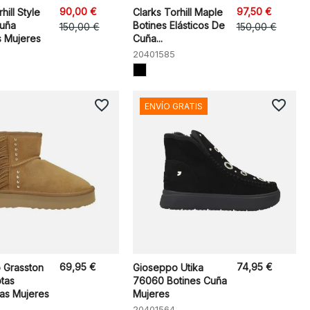
90,00 €
97,50 €
hill Style
Clarks Torhill Maple
Cuña
Botines Elásticos De
150,00 €
150,00 €
 Mujeres
Cuña...
20401585
favorite_border
favorite_border
ENVÍO GRATIS
69,95 €
74,95 €
 Grasston
Gioseppo Utika
tas
76060 Botines Cuña
nas Mujeres
Mujeres
20401564